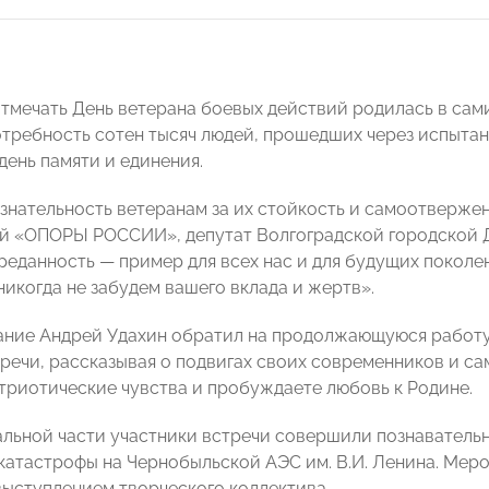
тмечать День ветерана боевых действий родилась в сами
отребность сотен тысяч людей, прошедших через испытан
день памяти и единения.
знательность ветеранам за их стойкость и самоотверже
ой «ОПОРЫ РОССИИ», депутат Волгоградской городской
реданность — пример для всех нас и для будущих поколе
никогда не забудем вашего вклада и жертв».
ние Андрей Удахин обратил на продолжающуюся работу 
тречи, рассказывая о подвигах своих современников и с
триотические чувства и пробуждаете любовь к Родине.
льной части участники встречи совершили познаватель
катастрофы на Чернобыльской АЭС им. В.И. Ленина. Ме
выступлением творческого коллектива.