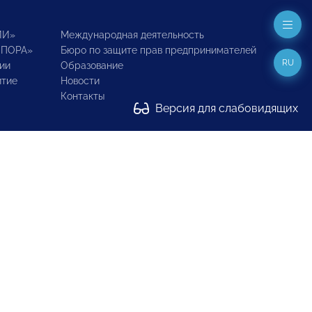
ИИ»
Международная деятельность
ОПОРА»
Бюро по защите прав предпринимателей
RU
ии
Образование
итие
Новости
Контакты
Версия для слабовидящих