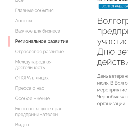
Все
ВОЛГОГРАДСКА
Главные события
Волгог
Анонсы
предпр
Важное для бизнеса
участи
Региональное развитие
Дню ве
Отраслевое развитие
действ
Международная
деятельность
День ветеран
ОПОРА в лицах
июля. В Волг
Пресса о нас
мероприятие 
Чернобыль» с
Особое мнение
организаций,
Бюро по защите прав
предпринимателей
Видео