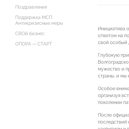
Поздравления
Поддержка МСП.
Антикризисные меры
Инициатива о
СВОй бизнес
ответом на п
свой особый 
ОПОРА — СТАРТ
Глубокую при
Волгоградск
мужество и п
страны, и мы 
Особое внима
организуя вс
поколении па
После официа
последствий 
чаепитием и 