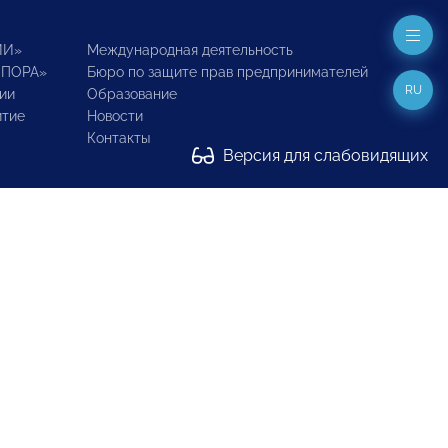
ИИ»
Международная деятельность
ОПОРА»
Бюро по защите прав предпринимателей
RU
ии
Образование
итие
Новости
Контакты
Версия для слабовидящих