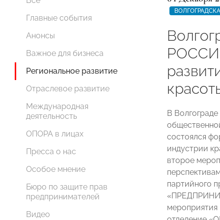
Все
ВОЛГОГРАДСКА
Главные события
Волгог
Анонсы
РОССИИ
Важное для бизнеса
развит
Региональное развитие
красот
Отраслевое развитие
Международная
В Волгограде
деятельность
общественной
ОПОРА в лицах
состоялся фо
индустрии кр
Пресса о нас
второе мероп
Особое мнение
перспективам
партийного п
Бюро по защите прав
«ПРЕДПРИНИ
предпринимателей
мероприятия 
Видео
отделение «