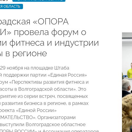
Я ОБЛАСТЬ
радская «ОПОРА
» провела форум о
ии фитнеса и индустрии
ы в регионе
 29 ноября на площадке Штаба
 поддержки партии «Единая Россия»
рум «Перспективы развития фитнеса и
асоты в Волгоградской области». Это
риятие из серии встреч, посвященных
 развития бизнеса в регионе, в рамках
роекта «Единой России»
МАТЕЛЬСТВО». Организаторами
выступили Волгоградское областное
ОПОРЫ РОССИИ» и Ассоциация операторов