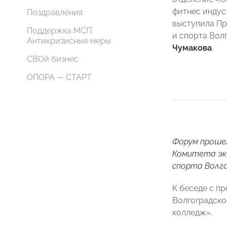
фитнес инду
Поздравления
выступила Пр
Поддержка МСП.
и спорта Во
Антикризисные меры
Чумакова
.
СВОй бизнес
ОПОРА — СТАРТ
Форум прошел
Комитета эко
спорта Волго
К беседе с п
Волгоградско
колледж».