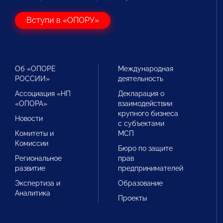
Вступи в «ОПОРУ»
Об «ОПОРЕ
Международная
РОССИИ»
деятельность
Ассоциация «НП
Декларация о
«ОПОРА»
взаимодействии
крупного бизнеса
Новости
с субъектами
Комитеты и
МСП
Комиссии
Бюро по защите
Региональное
прав
развитие
предпринимателей
Экспертиза и
Образование
Аналитика
Проекты