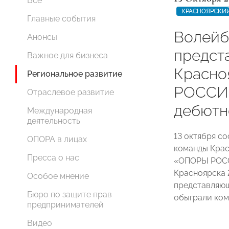
Все
КРАСНОЯРСКИЙ
Главные события
Волейб
Анонсы
предст
Важное для бизнеса
Красно
Региональное развитие
РОССИИ
Отраслевое развитие
дебютн
Международная
деятельность
13 октября с
ОПОРА в лицах
команды Крас
Пресса о нас
«ОПОРЫ РОСС
Красноярска 
Особое мнение
представляю
Бюро по защите прав
обыграли ком
предпринимателей
Видео