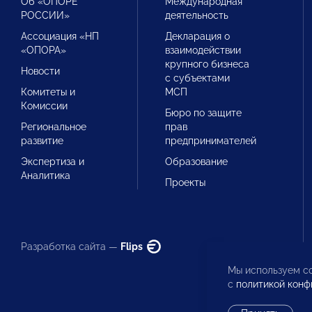
Об «ОПОРЕ
Международная
РОССИИ»
деятельность
Ассоциация «НП
Декларация о
«ОПОРА»
взаимодействии
крупного бизнеса
Новости
с субъектами
Комитеты и
МСП
Комиссии
Бюро по защите
Региональное
прав
развитие
предпринимателей
Экспертиза и
Образование
Аналитика
Проекты
Разработка сайта —
Flips
Мы используем co
с
политикой конф