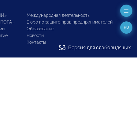
ИИ»
Международная деятельность
ОПОРА»
Бюро по защите прав предпринимателей
RU
ии
Образование
итие
Новости
Контакты
Версия для слабовидящих