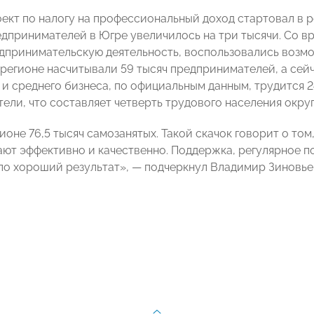
кт по налогу на профессиональный доход стартовал в рег
едпринимателей в Югре увеличилось на три тысячи. Со в
дпринимательскую деятельность, воспользовались возмо
 регионе насчитывали 59 тысяч предпринимателей, а сейч
и среднего бизнеса, по официальным данным, трудится 24
ели, что составляет четверть трудового населения округ
гионе 76,5 тысяч самозанятых. Такой скачок говорит о т
ают эффективно и качественно. Поддержка, регулярное п
ло хороший результат», — подчеркнул Владимир Зиновье