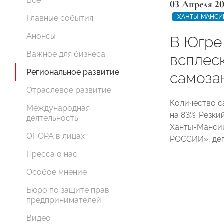
Все
03 Апреля 2
ХАНТЫ-МАНСИ
Главные события
Анонсы
В Югре
Важное для бизнеса
всплес
Региональное развитие
самоза
Отраслевое развитие
Количество с
Международная
на 83%. Резк
деятельность
Ханты-Манси
ОПОРА в лицах
РОССИИ», де
Пресса о нас
Особое мнение
Бюро по защите прав
предпринимателей
Видео