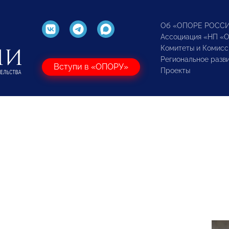
Об «ОПОРЕ РОСС
Ассоциация «НП «
Комитеты и Комисс
Региональное разв
Вступи в «ОПОРУ»
Проекты