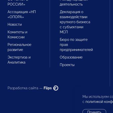
РОССИИ»
деятельность
Ассоциация «НП
Декларация о
«ОПОРА»
взаимодействии
крупного бизнеса
Новости
с субъектами
Комитеты и
МСП
Комиссии
Бюро по защите
Региональное
прав
развитие
предпринимателей
Экспертиза и
Образование
Аналитика
Проекты
Разработка сайта —
Flips
Мы используем co
с
политикой конф
Принять