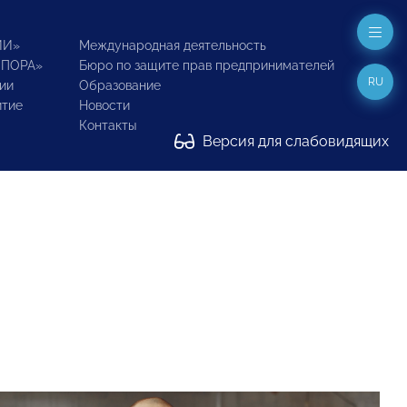
ИИ»
Международная деятельность
ОПОРА»
Бюро по защите прав предпринимателей
RU
ии
Образование
итие
Новости
Контакты
Версия для слабовидящих