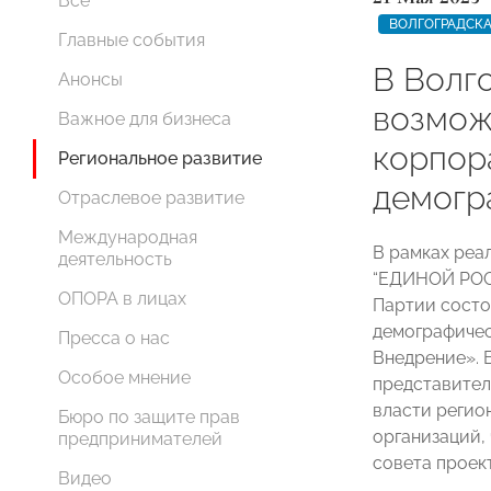
Все
ВОЛГОГРАДСКА
Главные события
В Волг
Анонсы
возмож
Важное для бизнеса
корпор
Региональное развитие
демогр
Отраслевое развитие
Международная
В рамках реа
деятельность
“ЕДИНОЙ РОС
ОПОРА в лицах
Партии состо
демографичес
Пресса о нас
Внедрение». 
Особое мнение
представител
власти регио
Бюро по защите прав
организаций,
предпринимателей
совета проект
Видео