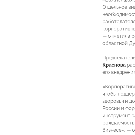
Отдельное вн
необходимост
работодателе
корпоративны
— отметила р
областной Д
Председатель
Краснова
рас
его внедрени
«Корпоративн
чтобы поддер
здоровья и д
России и фор
инструмент р
рождаемость 
бизнесе», — 