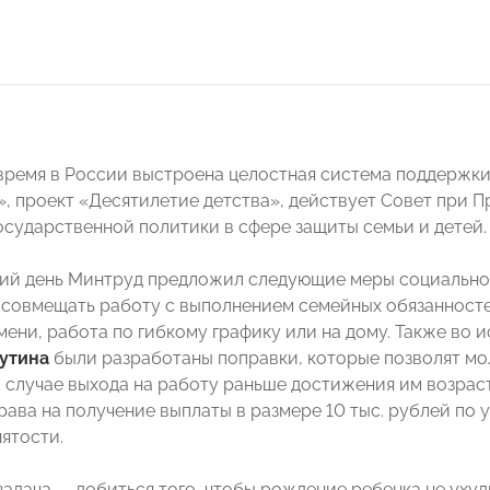
время в России выстроена целостная система поддержки
, проект «Десятилетие детства», действует Совет при 
осударственной политики в сфере защиты семьи и детей.
ий день Минтруд предложил следующие меры социальной
совмещать работу с выполнением семейных обязанностей
мени, работа по гибкому графику или на дому. Также во
утина
были разработаны поправки, которые позволят мо
в случае выхода на работу раньше достижения им возраст
рава на получение выплаты в размере 10 тыс. рублей по
ятости.
адача — добиться того, чтобы рождение ребенка не уху