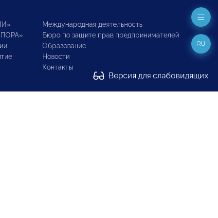
ИИ»
Международная деятельность
ОПОРА»
Бюро по защите прав предпринимателей
RU
ии
Образование
итие
Новости
Контакты
Версия для слабовидящих