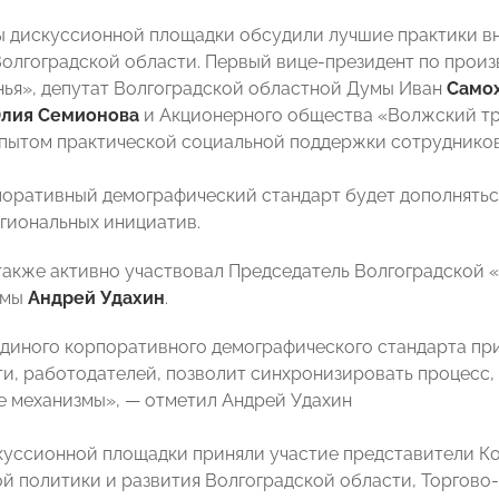
ы дискуссионной площадки обсудили лучшие практики в
олгоградской области. Первый вице-президент по прои
ья», депутат Волгоградской областной Думы Иван
Само
лия Семионова
и Акционерного общества «Волжский т
пытом практической социальной поддержки сотрудников 
поративный демографический стандарт будет дополняться
гиональных инициатив.
также активно участвовал Председатель Волгоградской
умы
Андрей Удахин
.
диного корпоративного демографического стандарта пр
ти, работодателей, позволит синхронизировать процесс
 механизмы», — отметил Андрей Удахин
куссионной площадки приняли участие представители К
й политики и развития Волгоградской области, Торгов