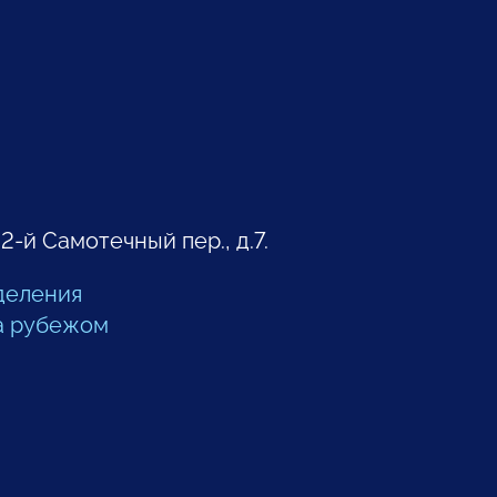
 2-й Самотечный пер., д.7.
деления
а рубежом