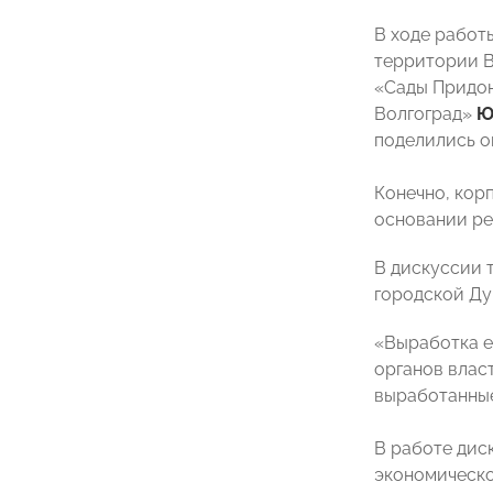
В ходе работ
территории В
«Сады Придон
Волгоград»
Ю
поделились о
Конечно, кор
основании ре
В дискуссии 
городской Д
«Выработка е
органов влас
выработанные
В работе дис
экономическо