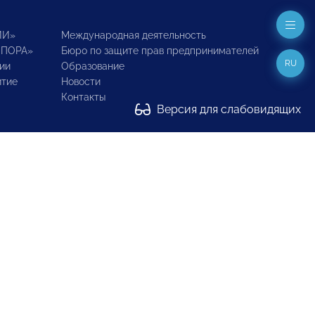
ИИ»
Международная деятельность
ОПОРА»
Бюро по защите прав предпринимателей
RU
ии
Образование
итие
Новости
Контакты
Версия для слабовидящих