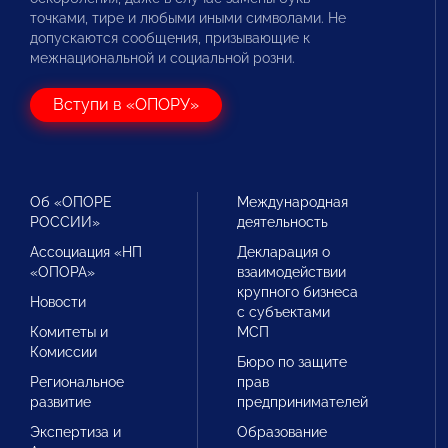
точками, тире и любыми иными символами. Не
допускаются сообщения, призывающие к
межнациональной и социальной розни.
Вступи в «ОПОРУ»
Об «ОПОРЕ
Международная
РОССИИ»
деятельность
Ассоциация «НП
Декларация о
«ОПОРА»
взаимодействии
крупного бизнеса
Новости
с субъектами
Комитеты и
МСП
Комиссии
Бюро по защите
Региональное
прав
развитие
предпринимателей
Экспертиза и
Образование