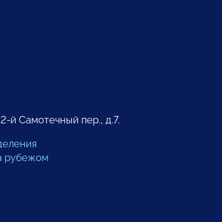
 2-й Самотечный пер., д.7.
деления
а рубежом