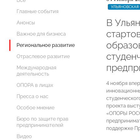
Все
УЛЬЯНОВСКАЯ
Главные события
В Улья
Анонсы
старто
Важное для бизнеса
образо
Региональное развитие
студен
Отраслевое развитие
предпр
Международная
деятельность
4 ноября впе
ОПОРА в лицах
инновационны
Пресса о нас
студенческог
проекта выст
Особое мнение
«ОПОРЫ РОСС
Бюро по защите прав
предпринимат
предпринимателей
поддержке Пр
Видео