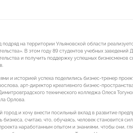
д подряд на территории Ульяновской области реализуетс
ельства». В этом году 89 студентов учебных заведений
ельства и получить поддержку успешных бизнесменов с
в.
ями и историей успеха поделились бизнес-тренер прое
ерослова, арт-директор креативного бизнес-пространства
Димитровградского технического колледжа Олеся Тогуно
а Орлова.
й город и хочу внести посильный вклад в развитие пред
 бизнеса, считаю, что, обучаясь, человек становится сил
проекта наработанным опытом и знаниями, чтобы они, гля