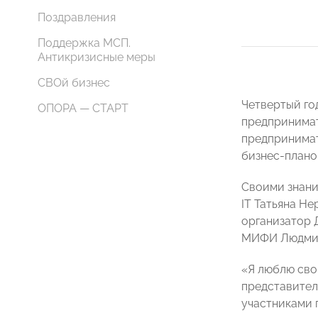
Поздравления
Поддержка МСП.
Антикризисные меры
СВОй бизнес
Четвертый го
ОПОРА — СТАРТ
предпринимат
предпринимат
бизнес-плано
Своими знани
IT Татьяна Н
организатор 
МИФИ Людмил
«Я люблю сво
представитель
участниками 