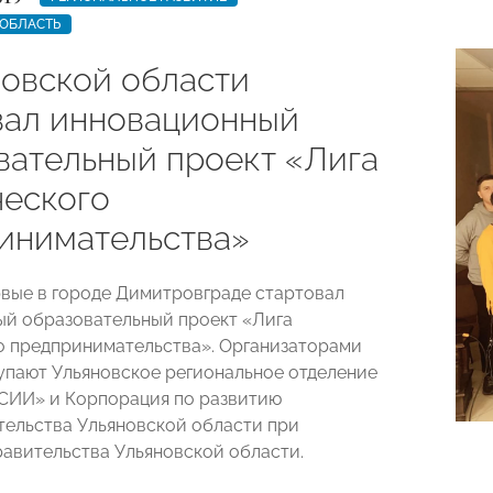
 ОБЛАСТЬ
новской области
вал инновационный
вательный проект «Лига
ческого
инимательства»
рвые в городе Димитровграде стартовал
й образовательный проект «Лига
о предпринимательства». Организаторами
упают Ульяновское региональное отделение
ИИ» и Корпорация по развитию
ельства Ульяновской области при
авительства Ульяновской области.