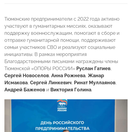
Тюменские предприниматели с 2022 года активно
участвуют в гуманитарных миссиях, оказывают
поддержку военнослужащим, помогают в сборе и
отправке гуманитарной помощи, поддерживают
семьи участников СВО и реализуют социальные
инициативы. В рамках мероприятия
Благодарственными письмами награждены члены
Тюменской «ОПОРЫ РОССИИ»
Руслан Гатиев
,
Сергей Новоселов
,
Анна Рожнева
,
Жанар
Исмакова
,
Сергей Линкевич
,
Ринат Муллаянов
,
Андрей Баженов
и
Виктория Голина
.