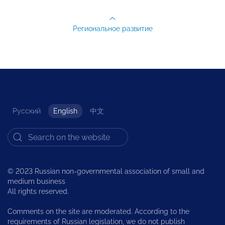
Региональное развитие
Русский
English
中文
© 2023 Russian non-governmental association of small and
medium business
All rights reserved.
Comments on the site are moderated. According to the
requirements of Russian legislation, we do not publish