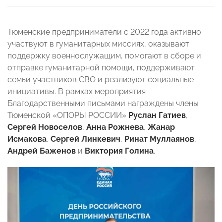
Тюменские предприниматели с 2022 года активно
участвуют в гуманитарных миссиях, оказывают
поддержку военнослужащим, помогают в сборе и
отправке гуманитарной помощи, поддерживают
семьи участников СВО и реализуют социальные
инициативы. В рамках мероприятия
Благодарственными письмами награждены члены
Тюменской «ОПОРЫ РОССИИ»
Руслан Гатиев
,
Сергей Новоселов
,
Анна Рожнева
,
Жанар
Исмакова
,
Сергей Линкевич
,
Ринат Муллаянов
,
Андрей Баженов
и
Виктория Голина
.