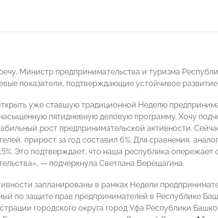
речу, Министр предпринимательства и туризма Республ
евые показатели, подтверждающие устойчивое развитие 
открыть уже ставшую традиционной Неделю предпринима
насыщенную пятидневную деловую программу. Хочу подч
табильный рост предпринимательской активности. Сейчас 
елей, прирост за год составил 6%. Для сравнения, анало
3,5%. Это подтверждает, что наша республика опережает
ельства», — подчеркнула Светлана Верещагина.
тивности запланированы в рамках Недели предпринимат
ый по защите прав предпринимателей в Республике Ба
страции городского округа город Уфа Республики Башк