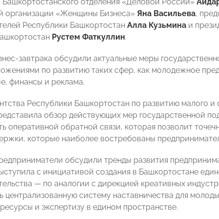
 Башкортостанского отделения «Деловой России»
Айда
й организации «Женщины Бизнеса»
Яна Васильева
, пре
телей Республики Башкортостан
Алла Кузьмина
и прези
Башкортостан
Рустем Фаткуллин
.
знес-завтрака обсудили актуальные меры государственн
ожениями по развитию таких сфер, как молодежное пре
е, финансы и реклама.
нтства Республики Башкортостан по развитию малого и
едставила обзор действующих мер государственной по
ь оперативной обратной связи, которая позволит точечн
ержки, которые наиболее востребованы предпринимате
предприниматели обсудили тренды развития предпринимат
ыступила с инициативой создания в Башкортостане един
ельства — по аналогии с дирекцией креативных индустр
 централизованную систему наставничества для молоды
 ресурсы и экспертизу в едином пространстве.