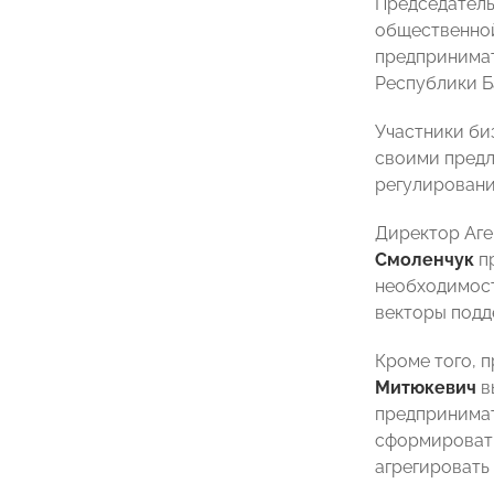
Председатель
общественно
предпринима
Республики 
Участники би
своими предл
регулировани
Директор Аге
Смоленчук
пр
необходимост
векторы подд
Кроме того, 
Митюкевич
в
предпринимат
сформировать
агрегировать