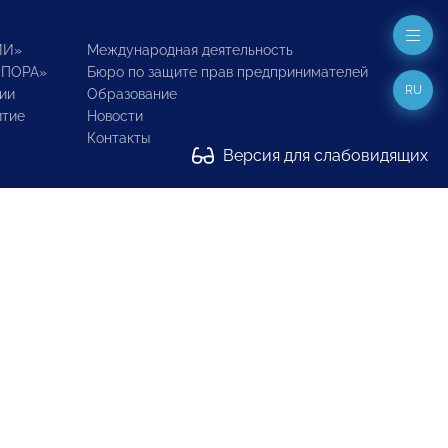
ИИ»
Международная деятельность
ОПОРА»
Бюро по защите прав предпринимателей
RU
ии
Образование
итие
Новости
Контакты
Версия для слабовидящих