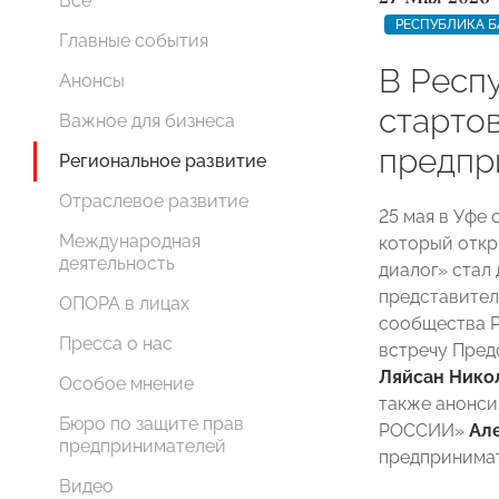
Все
РЕСПУБЛИКА 
Главные события
В Респ
Анонсы
старто
Важное для бизнеса
предпр
Региональное развитие
Отраслевое развитие
25 мая в Уфе
Международная
который откр
деятельность
диалог» стал
представител
ОПОРА в лицах
сообщества 
Пресса о нас
встречу Пре
Ляйсан Нико
Особое мнение
также анонси
Бюро по защите прав
РОССИИ»
Ал
предпринимателей
предпринимат
Видео