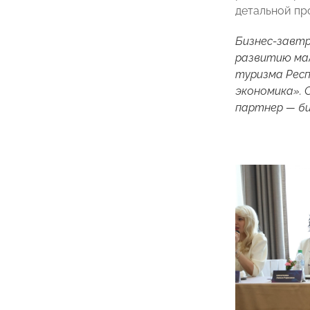
детальной пр
Бизнес-завт
развитию ма
туризма Рес
экономика».
партнер — би