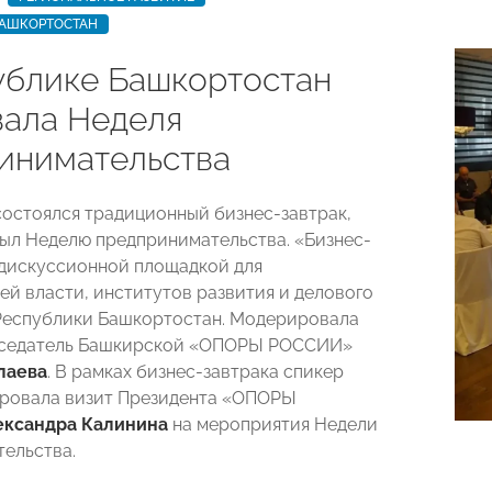
БАШКОРТОСТАН
ублике Башкортостан
вала Неделя
инимательства
 состоялся традиционный бизнес-завтрак,
ыл Неделю предпринимательства. «Бизнес-
 дискуссионной площадкой для
ей власти, институтов развития и делового
Республики Башкортостан. Модерировала
дседатель Башкирской «ОПОРЫ РОССИИ»
лаева
. В рамках бизнес-завтрака спикер
ровала визит Президента «ОПОРЫ
ександра Калинина
на мероприятия Недели
ельства.