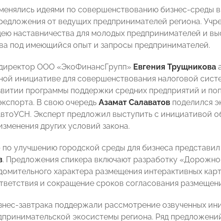
менялись идеями по совершенствованию бизнес‑среды в 
редложения от ведущих предпринимателей региона. Уч
ею наставничества для молодых предпринимателей и вы
ва под имеющийся опыт и запросы предпринимателей.
 директор ООО «ЭкоФинансГрупп»
Евгения Трущникова
а
ной инициативе для совершенствования налоговой сис
звитии программы поддержки средних предприятий и по
экспорта. В свою очередь
Азамат Салаватов
поделился э
втоУСН. Эксперт предложил выступить с инициативой об
 изменения других условий закона.
 по улучшению городской среды для бизнеса представи
в
. Предложения спикера включают разработку «Дорожной
домительного характера размещения интерактивных карт
тветствия и сокращение сроков согласования размещен
знес‑завтрака поддержали рассмотрение озвученных ини
дпринимательской экосистемы региона. Ряд предложений