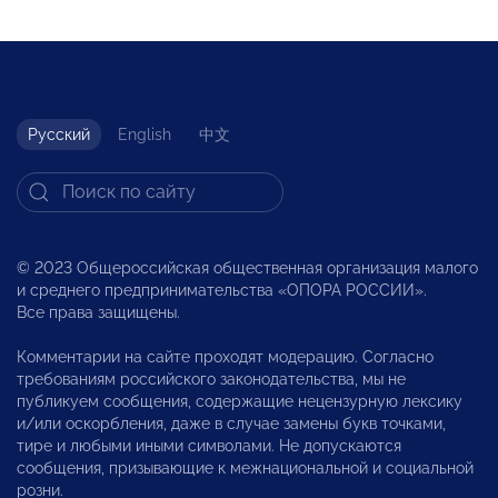
Русский
English
中文
© 2023 Общероссийская общественная организация малого
и среднего предпринимательства «ОПОРА РОССИИ».
Все права защищены.
Комментарии на сайте проходят модерацию. Согласно
требованиям российского законодательства, мы не
публикуем сообщения, содержащие нецензурную лексику
и/или оскорбления, даже в случае замены букв точками,
тире и любыми иными символами. Не допускаются
сообщения, призывающие к межнациональной и социальной
розни.