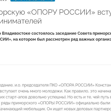
орскую «ОПОРУ РОССИИ» всту
инимателей
о Владивостоке состоялось заседание Совета приморс
ИИ», на котором был рассмотрен ряд важных организ
едание, и.о. председателя ПКО «ОПОРА РОССИИ» Констант
вступает очень много молодежи. Как правило, это начи
их старт-апов довольно успешны). Но есть и те, чей путь
 В ряды приморского «ОПОРЫ РОССИИ» официально были 
ачинающий мебельщик. Он ищет новых деловых партнеров