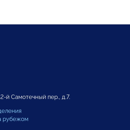
 2-й Самотечный пер., д.7.
деления
а рубежом