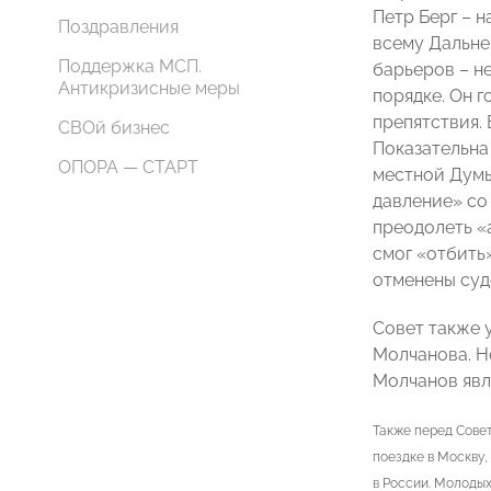
Петр Берг – н
Поздравления
всему Дальне
Поддержка МСП.
барьеров – н
Антикризисные меры
порядке. Он 
препятствия.
СВОй бизнес
Показательна
ОПОРА — СТАРТ
местной Думы
давление» со
преодолеть «
смог «отбить
отменены суд
Совет также 
Молчанова. Н
Молчанов явл
Также перед Сове
поездке в Москву
в России. Молодых