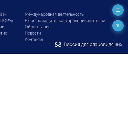
ИИ»
Международная деятельность
ОПОРА»
Бюро по защите прав предпринимателей
RU
ии
Образование
итие
Новости
Контакты
Версия для слабовидящих