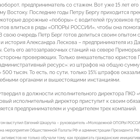
аоборот, предприниматель со стажем. Вот уже 15 лет ег
му Востоку. Последние годы Петру Бергу приходится пр
екоторые дорожные «поборы» с водителей грузовиков пр
готов влиться в ряды «ОПОРЫ РОССИИ», чтобы она помог
 В свою очередь Петр Берг готов делиться своим опытом
 и история Александра Лескова – предпринимателя из Да
. Сеть его автозаправочных станций на севере Приморья
 стороны проверяющих. Только вмешательство юристов
административный ресурс»: из штрафов на общую сумму
» 500 тысяч. То есть, по сути, только 15% штрафов оказ
ебными органами и вышестоящими инстанциями.
утвердил в должности исполнительного директора ПКО 
овый исполнительный директор приступит к своим обязан
яется предпринимателем и учредителем трех компаний.
том выступил Евгений Шкарупа – руководитель «Молодежной ОПОРЫ РОССИИ
, на мероприятия Общественной Палаты РФ и администрации Президента РФ,
 активистов не только обучали тому, как продвигать гражданские инициативы