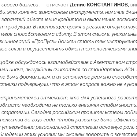
 своего бизнеса
, — отмечает
Денис КОНСТАНТИНОВ,
ви
дь, это конечно финансовые инструменты, наличие длин
 гарантий обеспечения кредитов и выполнения госкон
т продукции. В настоящее время в регионе отсутств
 мере способствовала сбыту. В этом смысле, уникальны
х инноваций «ПроПуск» должен стать тем инструмен
ые связи и осуществлять обмен технологическими зна
щадке обсуждалось взаимодействие с Агентством стра
 или иначе, вынуждены считаться со стандартами АСИ
е были формальным, а их исполнение реально способс
стники подчеркнули, что в этом вопросе важно не лука
едпринимателей отмечают, что для успешного развития
области необходима не только внешняя стабильность, 
й стратегии. Сегодня российским правительством под
ельства до 2030 года. Чтобы развитие было эффектив
 утверждении региональной стратегии основную роль 
облюдении этих условий мы сможем говорить о качест