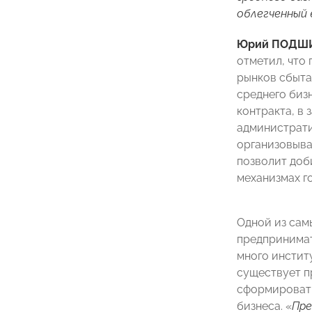
облегченный
Юрий ПОДШ
отметил, что
рынков сбыта
среднего биз
контракта, в
администрати
организовыва
позволит доб
механизмах г
Одной из сам
предпринимат
много инстит
существует п
сформировать
бизнеса. «
Пре