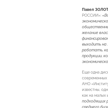
Павел ЗОЛО
РОССИИ»:
«В
экономическо
общественных
желание влас
финансирован
выходить на 
работать, ка
продукции, к
экономическо
Еще одна дис
современных 
АНО «Институ
известны, од
как на малых
подходящих р
среднего биз