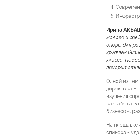
Современ
Инфрастр
Ирина АКБА
малого и сре
опоры для ра
крупным бизн
класса. Подд
приоритетны
Одной из тем
директора Че
изучения спр
разработать 
бизнесом, ра
На площадке 
спикерам уда