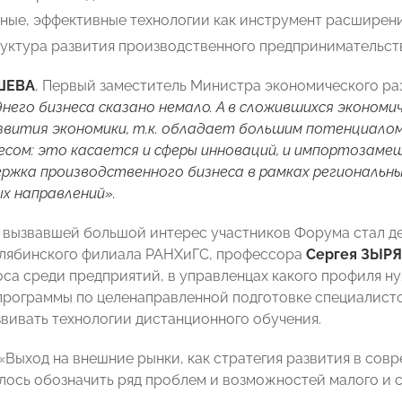
ные, эффективные технологии как инструмент расширени
уктура развития производственного предпринимательст
ШЕВА
, Первый заместитель Министра экономического ра
днего бизнеса сказано немало. А в сложившихся эконом
звития экономики, т.к. обладает большим потенциало
есом: это касается и сферы инноваций, и импортозамещ
ержка производственного бизнеса в рамках региональны
х направлений».
, вызвавшей большой интерес участников Форума стал д
лябинского филиала РАНХиГС, профессора
Сергея ЗЫР
оса среди предприятий, в управленцах какого профиля 
программы по целенаправленной подготовке специалист
звивать технологии дистанционного обучения.
«Выход на внешние рынки, как стратегия развития в сов
лось обозначить ряд проблем и возможностей малого и с