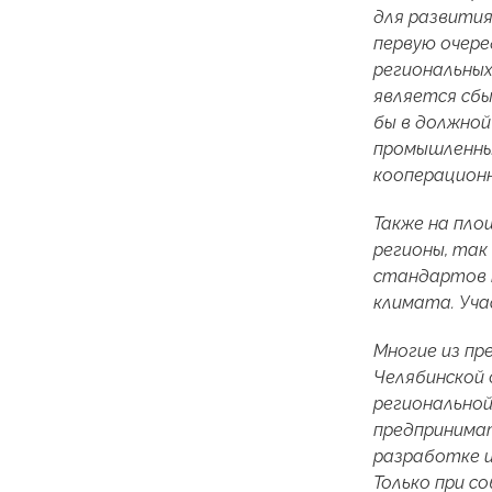
для развития
первую очере
региональных
является сбы
бы в должной
промышленны
кооперационн
Также на пло
регионы, так
стандартов н
климата. Уча
Многие из пр
Челябинской 
регионально
предпринимат
разработке и
Только при с