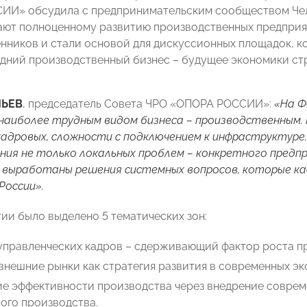
ИИ» обсудила с предпринимательским сообществом Чел
ют полноценному развитию производственных предприят
нников и стали основой для дискуссионных площадок, к
дний производственный бизнес – будущее экономики ст
МЬЕВ
, председатель Совета ЧРО «ОПОРА РОССИИ»:
«На Ф
наиболее трудным видом бизнеса – производственным.
кадровых, сложности с подключением к инфраструктуре
ия не только локальных проблем – конкретного предп
 выработаны решения системных вопросов, которые к
России».
ии было выделено 5 тематических зон:
управленческих кадров – сдерживающий фактор роста пр
внешние рынки как стратегия развития в современных эк
е эффективности производства через внедрение соврем
ого производства.