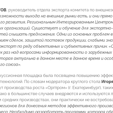
ТОВ
, руководитель отдела экспорта комитета по внешн
озможности выхода на внешние рынки есть, и они пря
го развития, Региональным Интегрированным Центром
 организаций. Существует и обучение для экспортно-
тей слышать предложения. Одни из основных проблем в
ием сделок, защитой поставок продукции, слабыми зна
экспорт по ряду объективных и субъективных причин.
к раз над вопросами информированности о зарубежных 
оторая актуальна в данном месте в данное время и осо
го союза».
куссионная площадка была посвящена повышению эффект
технологий. По словам модератора круглого стола
Игор
т производства роста «Оргпром» (г. Екатеринбург), таки
нако в большинстве случаев внедряются и используются л
 и средних производствах, они практически не востребов
егионов для донесения методов эффективного произв
неса. Необходимо разработать программу, которая об