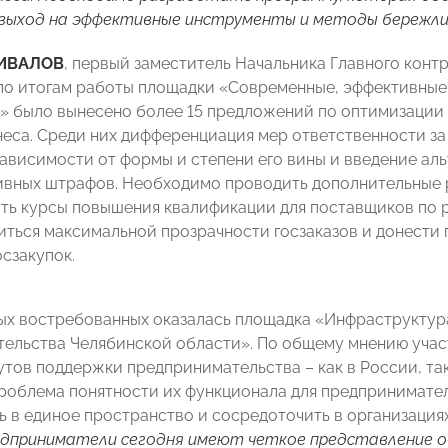
 выход на эффективные инструменты и методы бережли
ИВАЛОВ
, первый заместитель Начальника Главного конт
 по итогам работы площадки «Современные, эффективные
» было вынесено более 15 предложений по оптимизации 
неса. Среди них дифференциация мер ответственности за
 зависимости от формы и степени его вины и введение ал
вных штрафов. Необходимо проводить дополнительные 
ть курсы повышения квалификации для поставщиков по 
иться максимальной прозрачности госзаказов и донест
осзакупок.
ых востребованных оказалась площадка «Инфраструктур
ельства Челябинской области». По общему мнению учас
утов поддержки предпринимательства – как в России, так
роблема понятности их функционала для предпринимате
 в единое пространство и сосредоточить в организациях
дприниматели сегодня имеют четкое представление о