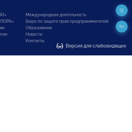
ИИ»
Международная деятельность
ОПОРА»
Бюро по защите прав предпринимателей
RU
ии
Образование
итие
Новости
Контакты
Версия для слабовидящих