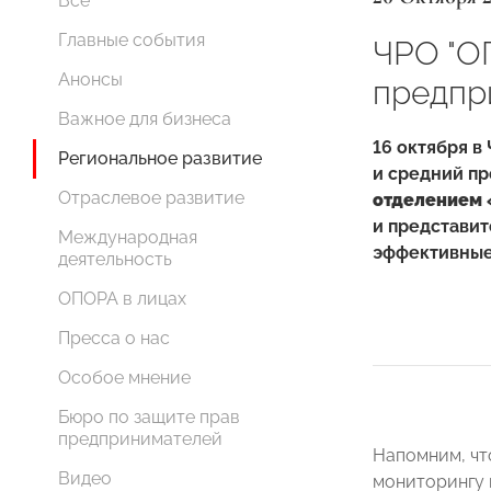
Все
Главные события
ЧРО "О
Анонсы
предпр
Важное для бизнеса
16 октября 
Региональное развитие
и средний п
Отраслевое развитие
отделением
и представит
Международная
эффективные
деятельность
ОПОРА в лицах
Пресса о нас
Особое мнение
Бюро по защите прав
предпринимателей
Напомним, чт
Видео
мониторингу 