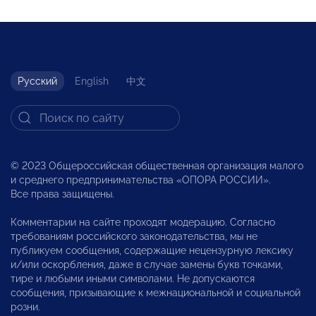
Русский
English
中文
© 2023 Общероссийская общественная организация малого
и среднего предпринимательства «ОПОРА РОССИИ».
Все права защищены.
Комментарии на сайте проходят модерацию. Согласно
требованиям российского законодательства, мы не
публикуем сообщения, содержащие нецензурную лексику
и/или оскорбления, даже в случае замены букв точками,
тире и любыми иными символами. Не допускаются
сообщения, призывающие к межнациональной и социальной
розни.