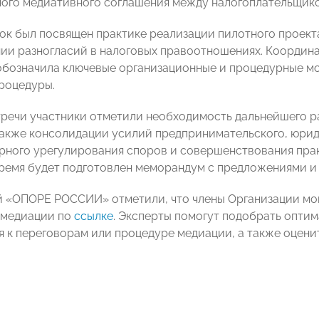
ого медиативного соглашения между налогоплательщик
ок был посвящен практике реализации пилотного проек
ии разногласий в налоговых правоотношениях. Координ
бозначила ключевые организационные и процедурные мо
роцедуры.
тречи участники отметили необходимость дальнейшего р
также консолидации усилий предпринимательского, юрид
рного урегулирования споров и совершенствования прак
емя будет подготовлен меморандум с предложениями и 
 «ОПОРЕ РОССИИ» отметили, что члены Организации могу
 медиации по
ссылке
. Эксперты помогут подобрать опти
я к переговорам или процедуре медиации, а также оцени