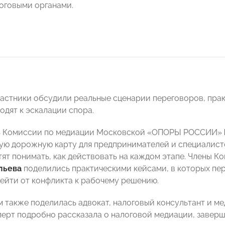
логовыми органами.
частники обсудили реальные сценарии переговоров, пра
одят к эскалации спора.
ь Комиссии по медиации Московской «ОПОРЫ РОССИИ»
ую дорожную карту для предпринимателей и специалист
тят понимать, как действовать на каждом этапе. Члены 
льева
поделились практическими кейсами, в которых пе
ейти от конфликта к рабочему решению.
 также поделилась адвокат, налоговый консультант и м
сперт подробно рассказала о налоговой медиации, заве