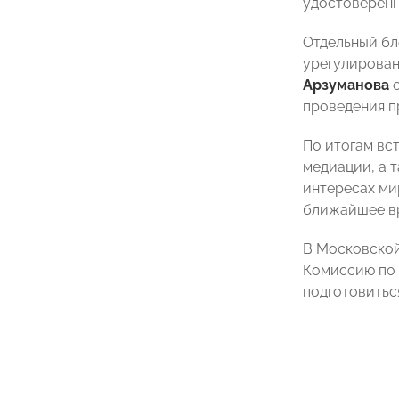
удостоверенн
Отдельный бл
урегулирован
Арзуманова
о
проведения п
По итогам вс
медиации, а 
интересах ми
ближайшее вр
В Московской
Комиссию по
подготовитьс