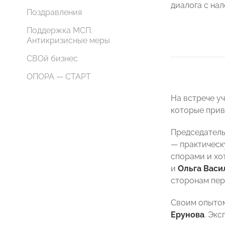
диалога с на
Поздравления
Поддержка МСП.
Антикризисные меры
СВОй бизнес
ОПОРА — СТАРТ
На встрече у
которые прив
Председател
— практическ
спорами и хо
и
Ольга Васи
сторонам пер
Своим опытом
Ерунова
. Эк