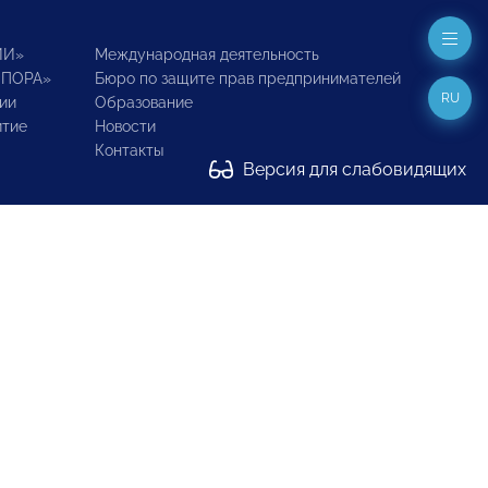
ИИ»
Международная деятельность
ОПОРА»
Бюро по защите прав предпринимателей
RU
ии
Образование
итие
Новости
Контакты
Версия для слабовидящих