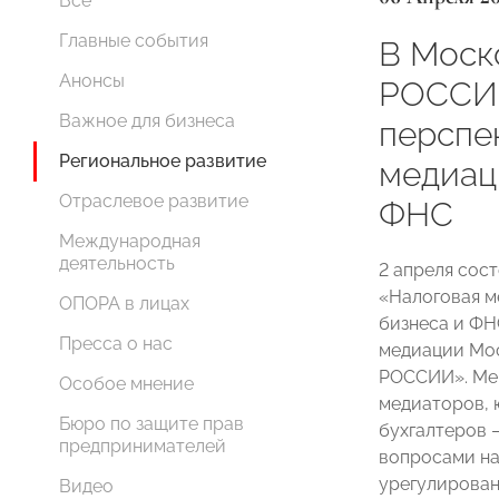
Все
Главные события
В Моск
Анонсы
РОССИ
Важное для бизнеса
перспе
Региональное развитие
медиац
Отраслевое развитие
ФНС
Международная
деятельность
2 апреля сос
«Налоговая м
ОПОРА в лицах
бизнеса и ФН
Пресса о нас
медиации Мос
РОССИИ». Ме
Особое мнение
медиаторов, 
Бюро по защите прав
бухгалтеров —
предпринимателей
вопросами на
урегулирован
Видео