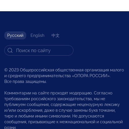
Русский
English
中文
© 2023 Общероссийская общественная организация малого
и среднего предпринимательства «ОПОРА РОССИИ».
Все права защищены.
Комментарии на сайте проходят модерацию. Согласно
требованиям российского законодательства, мы не
публикуем сообщения, содержащие нецензурную лексику
и/или оскорбления, даже в случае замены букв точками,
тире и любыми иными символами. Не допускаются
сообщения, призывающие к межнациональной и социальной
розни.