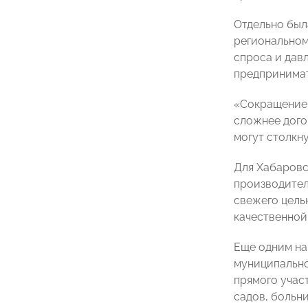
Отдельно был
региональном
спроса и дав
предпринимат
«Сокращение 
сложнее дого
могут столкн
Для Хабаровс
производител
свежего цель
качественной
Еще одним на
муниципально
прямого учас
садов, больни