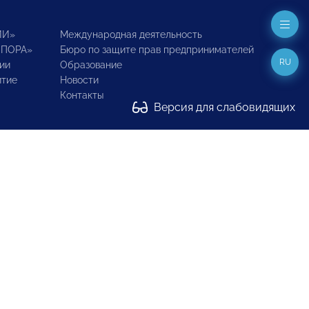
ИИ»
Международная деятельность
ОПОРА»
Бюро по защите прав предпринимателей
RU
ии
Образование
итие
Новости
Контакты
Версия для слабовидящих