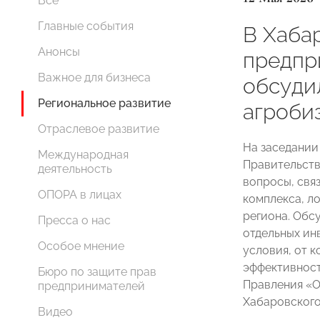
Все
Главные события
В Хаба
Анонсы
предпр
Важное для бизнеса
обсуди
Региональное развитие
агроби
Отраслевое развитие
На заседании
Международная
Правительств
деятельность
вопросы, свя
ОПОРА в лицах
комплекса, л
региона. Обс
Пресса о нас
отдельных ин
Особое мнение
условия, от 
эффективност
Бюро по защите прав
Правления «
предпринимателей
Хабаровского
Видео