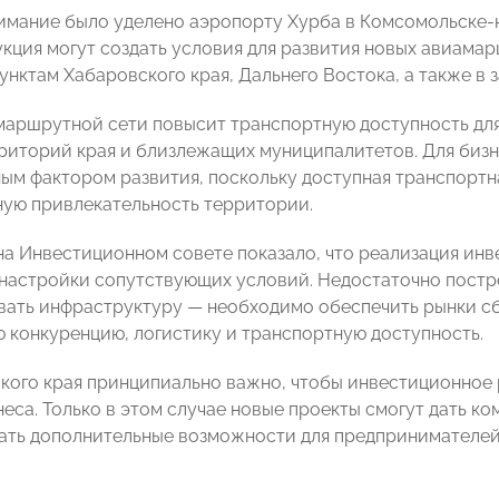
имание было уделено аэропорту Хурба в Комсомольске-н
укция могут создать условия для развития новых авиам
унктам Хабаровского края, Дальнего Востока, а также в 
аршрутной сети повысит транспортную доступность дл
риторий края и близлежащих муниципалитетов. Для бизн
ым фактором развития, поскольку доступная транспортн
ую привлекательность территории.
а Инвестиционном совете показало, что реализация инв
настройки сопутствующих условий. Недостаточно постр
ать инфраструктуру — необходимо обеспечить рынки сб
 конкуренцию, логистику и транспортную доступность.
кого края принципиально важно, чтобы инвестиционно
неса. Только в этом случае новые проекты смогут дать к
дать дополнительные возможности для предпринимателей