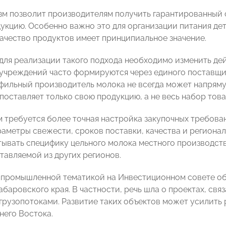
зм позволит производителям получить гарантированный
укцию. Особенно важно это для организации питания дет
качество продуктов имеет принципиальное значение.
 для реализации такого подхода необходимо изменить де
 учреждений часто формируются через единого поставщи
фильный производитель молока не всегда может напряму
поставляет только свою продукцию, а не весь набор това
им требуется более точная настройка закупочных требова
аметры свежести, сроков поставки, качества и региона
тывать специфику цельного молока местного производств
тавляемой из других регионов.
опромышленной тематикой на Инвестиционном совете об
абаровского края. В частности, речь шла о проектах, св
грузопотоками. Развитие таких объектов может усилить 
него Востока.