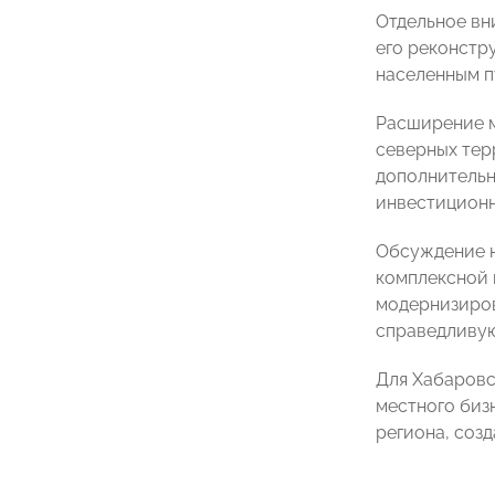
Отдельное вн
его реконстр
населенным п
Расширение м
северных тер
дополнительн
инвестиционн
Обсуждение н
комплексной 
модернизиров
справедливую
Для Хабаровс
местного биз
региона, соз