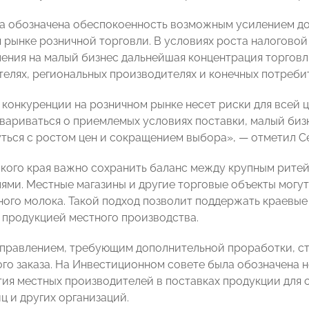
а обозначена обеспокоенность возможным усилением до
 рынке розничной торговли. В условиях роста налогово
ления на малый бизнес дальнейшая концентрация торговл
елях, региональных производителях и конечных потребит
конкуренции на розничном рынке несет риски для всей 
вариваться о приемлемых условиях поставки, малый бизн
уться с ростом цен и сокращением выбора», — отметил С
кого края важно сохранить баланс между крупным ритей
ями. Местные магазины и другие торговые объекты могу
ного молока. Такой подход позволит поддержать краевые
 продукцией местного производства.
правлением, требующим дополнительной проработки, ст
го заказа. На Инвестиционном совете была обозначена
тия местных производителей в поставках продукции для 
ц и других организаций.