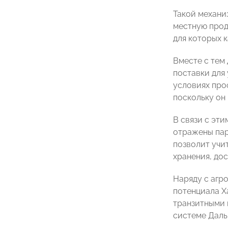
Такой механи
местную прод
для которых 
Вместе с тем
поставки для
условиях про
поскольку он 
В связи с эт
отражены пар
позволит учи
хранения, дос
Наряду с агр
потенциала Х
транзитными 
системе Даль