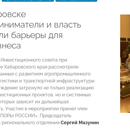
ровске
иниматели и власть
ли барьеры для
знеса
 Инвестиционного совета при
е Хабаровского края рассмотрели
занные с развитием агропромышленного
огистики и транспортной инфраструктуры
уждение затронуло не только реализацию
вестиционных проектов, но и системные
которых зависит их дальнейшая
ь. Участие в мероприятии принял член
ОПОРЫ РОССИИ», Председатель
 регионального отделения
Сергей Мазунин
.