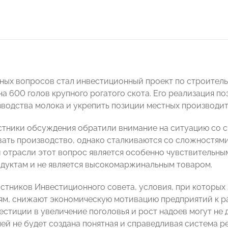
ных вопросов стал инвестиционный проект по строител
а 600 голов крупного рогатого скота. Его реализация по
водства молока и укрепить позиции местных производит
стники обсуждения обратили внимание на ситуацию со 
вать производство, однако сталкиваются со сложностям
 отрасли этот вопрос является особенно чувствительным
дуктам и не является высокомаржинальным товаром.
астников Инвестиционного совета, условия, при которых 
ям, снижают экономическую мотивацию предприятий к р
естиции в увеличение поголовья и рост надоев могут не 
ей не будет создана понятная и справедливая система р