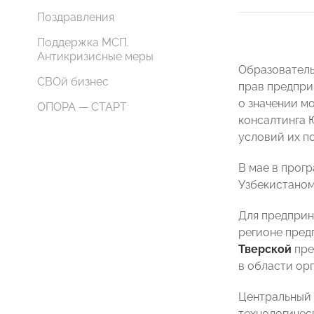
Поздравления
Поддержка МСП.
Антикризисные меры
Образователь
СВОй бизнес
прав предпр
о значении м
ОПОРА — СТАРТ
консалтинга 
условий их п
В мае в прог
Узбекистаном
Для предприн
регионе пред
Тверской
пре
в области ор
Центральный 
технологичес