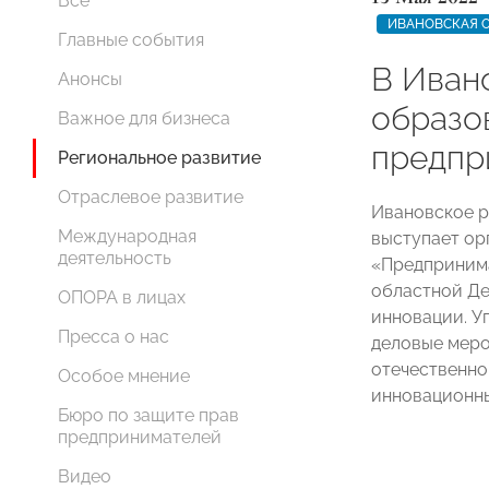
Все
ИВАНОВСКАЯ 
Главные события
В Иван
Анонсы
образо
Важное для бизнеса
предпр
Региональное развитие
Отраслевое развитие
Ивановское 
Международная
выступает ор
деятельность
«Предпринима
областной Де
ОПОРА в лицах
инновации. У
Пресса о нас
деловые меро
отечественно
Особое мнение
инновационны
Бюро по защите прав
предпринимателей
Видео