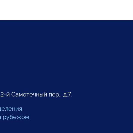
 2-й Самотечный пер., д.7.
деления
а рубежом