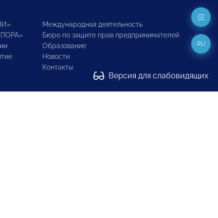
ИИ»
Международная деятельность
ОПОРА»
Бюро по защите прав предпринимателей
RU
ии
Образование
итие
Новости
Контакты
Версия для слабовидящих