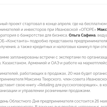
ный проект стартовал в конце апреля, где на бесплатно
инимателей и инвесторов при Ивановской «ОПОРЕ»
Макс
оратория о банкротстве для бизнеса.
Ольга Сафина
, вед
ЮБ «Константа» подробно представила предпринимателя
олучения, а также кредитных и налоговых каникул при от
рамме запланированы встречи с экспертами по организа
, Казахстаном, Арменией и ОАЭ и работе на маркетплейс
имателей, работающих в продажах, 20 мая будет организ
принимателя Максима Тверского, член совета Ивановск
дставит свою книгу «Retailing для русскоговорящих», в 
ганизации и управлении розничными продажами.
день Областного Дня предпринимателя состоится 26 мая
ком университете. В течение дня пройдут нетворкинг, в