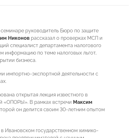
м семинаре руководитель Бюро по защите
им Никонов
рассказал о проверках МСП и
ущий специалист департамента налогового
м информацию по теме налоговых льгот,
крытии бизнеса.
ции импортно-экспортной деятельности с
ах.
ована открытая лекция известного в
ой «ОПОРЫ». В рамках встречи
Максим
которой он делится своим 30-летним опытом
 в Ивановском государственном химико-
стреча предпринимателей с научным