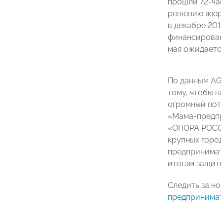
прошли 72-ча
решению жюри
в декабре 20
финансирован
мая ожидаетс
По данным AG
тому, чтобы н
огромный пот
«Мама-предпр
«ОПОРА РОССИ
крупных горо
предпринимат
итогам защит
Следить за н
предпринима