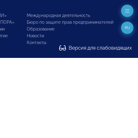
ИИ»
Международная деятельность
ОПОРА»
Бюро по защите прав предпринимателей
RU
ии
Образование
итие
Новости
Контакты
Версия для слабовидящих