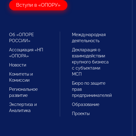
Вступи в «ОПОРУ»
Об «ОПОРЕ
Международная
РОССИИ»
деятельность
Ассоциация «НП
Декларация о
«ОПОРА»
взаимодействии
крупного бизнеса
Новости
с субъектами
Комитеты и
МСП
Комиссии
Бюро по защите
Региональное
прав
развитие
предпринимателей
Экспертиза и
Образование
Аналитика
Проекты