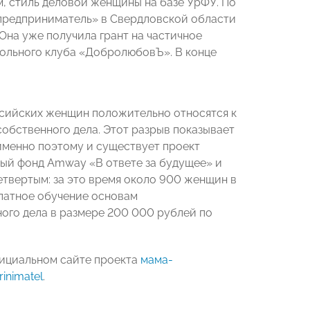
, стиль деловой женщины на базе УрФУ. По
предприниматель» в Свердловской области
 Она уже получила грант на частичное
гольного клуба «ДобролюбовЪ». В конце
российских женщин положительно относятся к
собственного дела. Этот разрыв показывает
именно поэтому и существует проект
ый фонд Amway «В ответе за будущее» и
етвертым: за это время около 900 женщин в
платное обучение основам
ного дела в размере 200 000 рублей по
фициальном сайте проекта
мама-
inimatel
.