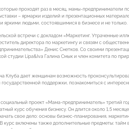
 которые проходят раз в месяц, мамы-предприниматели п
ыставки – ярмарки изделий и презентационных материало
и яркими людьми, состоявшимися в бизнесе и не только.
ельской встречи с докладом «Маркетинг. Утраченные илл
еститель директора по маркетингу и связям с обществе
дпринимательства» Денис Снетков. Со своими презента
ой студии Lipa&Iva Галина Смык и член комитета по при
ча Клуба дает женщинам возможность проконсультирова
 государственной поддержки, познакомиться с интерес
социальный проект «Мама-предприниматель» третий го
тный курс обучения бизнесу. Он длится около 1,5 месяце
ачать свое дело: основы бизнес-планирования, маркетин
. В курс включены также дополнительные предметы: тайм 