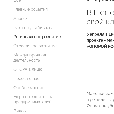
Все
Главные события
В Екат
Анонсы
свой к
Важное для бизнеса
5 апреля в Е
Региональное развитие
проекта «Ма
Отраслевое развитие
«ОПОРОЙ РО
Международная
деятельность
ОПОРА в лицах
Пресса о нас
Особое мнение
Мамочки, зак
Бюро по защите прав
а решили встр
предпринимателей
Формат клубн
Видео