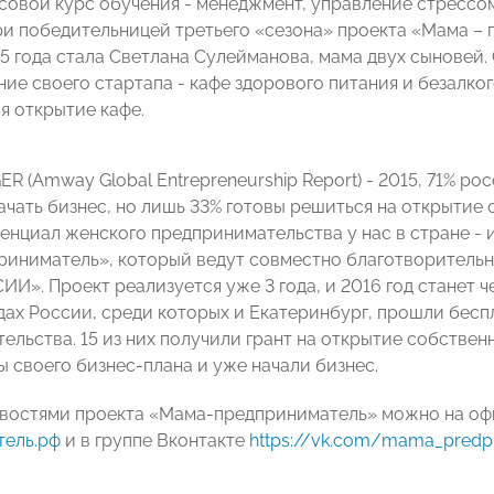
совой курс обучения - менеджмент, управление стрессом
 победительницей третьего «сезона» проекта «Мама – 
15 года стала Светлана Сулейманова, мама двух сыновей.
ие своего стартапа - кафе здорового питания и безалко
я открытие кафе.
ER (Amway Global Entrepreneurship Report) - 2015, 71% 
ачать бизнес, но лишь 33% готовы решиться на открытие 
енциал женского предпринимательства у нас в стране - 
иниматель», который ведут совместно благотворительн
И». Проект реализуется уже 3 года, и 2016 год станет ч
дах России, среди которых и Екатеринбург, прошли бес
ельства. 15 из них получили грант на открытие собствен
ы своего бизнес-плана и уже начали бизнес.
овостями проекта «Мама-предприниматель» можно на о
тель.рф
и в группе Вконтакте
https://vk.com/mama_predpr