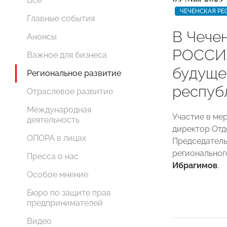
Все
ЧЕЧЕНСКАЯ РЕ
Главные события
В Чече
Анонсы
РОССИИ
Важное для бизнеса
будуще
Региональное развитие
респуб
Отраслевое развитие
Международная
Участие в ме
деятельность
директор От
ОПОРА в лицах
Председатель
регионально
Пресса о нас
Ибрагимов
.
Особое мнение
Бюро по защите прав
предпринимателей
Видео