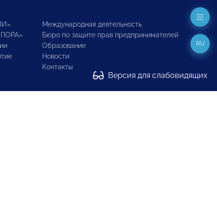
ИИ»
Международная деятельность
ОПОРА»
Бюро по защите прав предпринимателей
RU
ии
Образование
итие
Новости
Контакты
Версия для слабовидящих