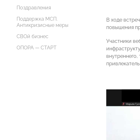
Поздравления
Поддержка МСП.
В ходе встре
Антикризисные меры
повышения пр
СВОй бизнес
Участники ве
ОПОРА — СТАРТ
инфраструкту
внутреннего,
привлекатель