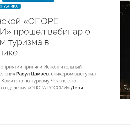
СПУБЛИКА
нской «ОПОРЕ
» прошел вебинар о
м туризма в
лике
роприятии приняли Исполнительный
деления
Расул Цамаев
, спикером выступил
 Комитета по туризму Чеченского
го отделения «ОПОРА РОССИИ»
Дени