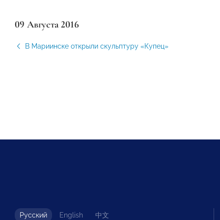
09 Августа 2016
В Мариинске открыли скульптуру «Купец»
Русский
English
中文