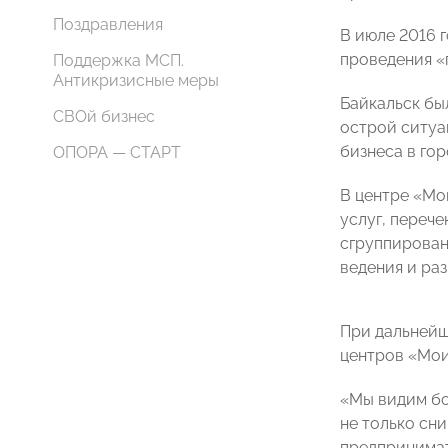
Поздравления
В июле 2016 
проведения «
Поддержка МСП.
Антикризисные меры
Байкальск бы
СВОй бизнес
острой ситуа
бизнеса в гор
ОПОРА — СТАРТ
В центре «Мо
услуг, переч
сгруппированы
ведения и раз
При дальнейш
центров «Мои
«Мы видим бо
не только сн
предпринимат