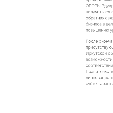
ОПОРЫ Эдуард
получить кон
обратная свя
бизнеса в це
повышению ур
После оконча
присутствующ
Иркутской об
возможности,
соответствии
Правительств
«инновационн
счёте, гарант