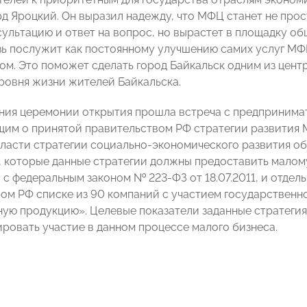
 Яроцкий. Он выразил надежду, что МФЦ станет не прос
сультацию и ответ на вопрос, но вырастет в площадку об
зь послужит как постоянному улучшению самих услуг МФЦ
лом. Это поможет сделать город Байкальск одним из цен
овня жизни жителей Байкальска.
ния церемонии открытия прошла встреча с предпринимат
им о принятой правительством РФ стратегии развития 
ласти стратегии социально-экономического развития обл
 которые данные стратегии должны предоставить малому 
 с федеральным законом № 223-ФЗ от 18.07.2011, и отде
ом РФ списке из 90 компаний с участием государственно
ую продукцию». Целевые показатели заданные стратегия
ировать участие в данном процессе малого бизнеса.