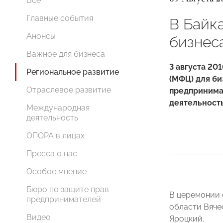
Все
Главные события
В Байк
Анонсы
бизнес
Важное для бизнеса
3 августа 20
Региональное развитие
(МФЦ) для би
Отраслевое развитие
предпринима
деятельност
Международная
деятельность
ОПОРА в лицах
Пресса о нас
Особое мнение
Бюро по защите прав
В церемонии 
предпринимателей
области Вяче
Видео
Яроцкий.