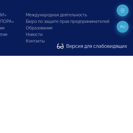
ИИ»
Международная деятельность
ОПОРА»
Бюро по защите прав предпринимателей
RU
ии
Образование
итие
Новости
Контакты
Версия для слабовидящих