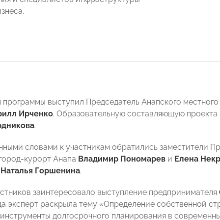
знеса.
программы выступил Председатель Анапского местног
рилл Ирченко
. Образовательную составляющую проекта
рдникова
.
нными словами к участникам обратились заместители П
город-курорт Анапа
Владимир Пономарев
и
Елена Нек
а
Наталья Горшенина
.
стников заинтересовало выступление предпринимателя
да эксперт раскрыла тему «Определение собственной ст
инструменты долгосрочного планирования в современны