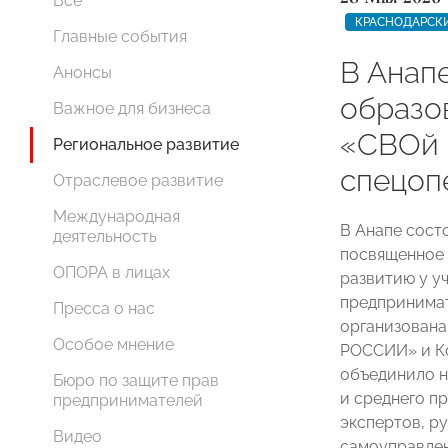
Все
КРАСНОДАРСК
Главные события
В Анап
Анонсы
образо
Важное для бизнеса
«СВОй 
Региональное развитие
спецоп
Отраслевое развитие
Международная
В Анапе сост
деятельность
посвященное 
ОПОРА в лицах
развитию у у
предпринимат
Пресса о нас
организована
Особое мнение
РОССИИ» и К
объединило н
Бюро по защите прав
и среднего п
предпринимателей
экспертов, р
Видео
самоуправлен