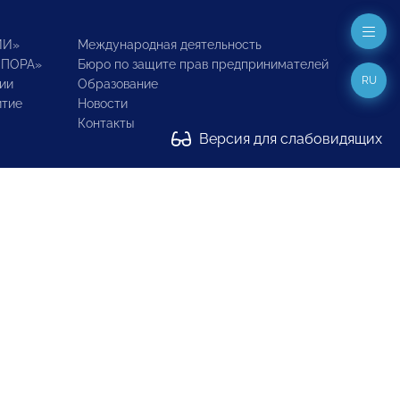
ИИ»
Международная деятельность
ОПОРА»
Бюро по защите прав предпринимателей
RU
ии
Образование
итие
Новости
Контакты
Версия для слабовидящих