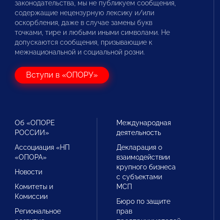
законодательства, мы не публикуем сообщения,
содержащие нецензурную лексику и/или
оскорбления, даже в случае замены букв
точками, тире и любыми иными символами. Не
допускаются сообщения, призывающие к
межнациональной и социальной розни.
Вступи в «ОПОРУ»
Об «ОПОРЕ
Международная
РОССИИ»
деятельность
Ассоциация «НП
Декларация о
«ОПОРА»
взаимодействии
крупного бизнеса
Новости
с субъектами
Комитеты и
МСП
Комиссии
Бюро по защите
Региональное
прав