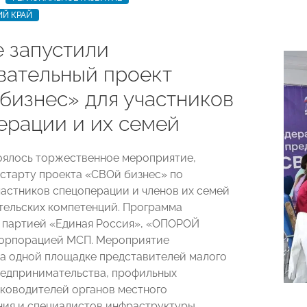
ИЙ КРАЙ
е запустили
вательный проект
бизнес» для участников
ерации и их семей
оялось торжественное мероприятие,
старту проекта «СВОй бизнес» по
частников спецоперации и членов их семей
ельских компетенций. Программа
 партией «Единая Россия», «ОПОРОЙ
орпорацией МСП. Мероприятие
а одной площадке представителей малого
редпринимательства, профильных
уководителей органов местного
ия и специалистов инфраструктуры