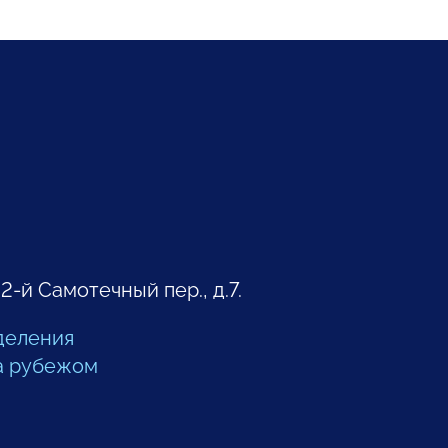
 2-й Самотечный пер., д.7.
деления
а рубежом