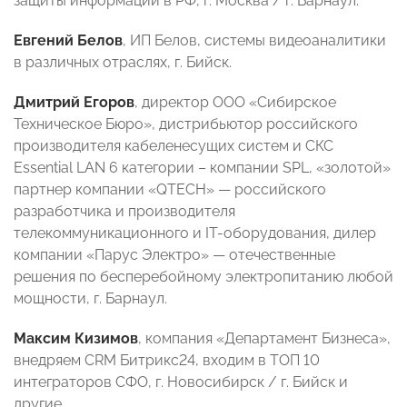
защиты информации в РФ, г. Москва / г. Барнаул.
Евгений Белов
, ИП Белов, системы видеоаналитики
в различных отраслях, г. Бийск.
Дмитрий Егоров
, директор ООО «Сибирское
Техническое Бюро», дистрибьютор российского
производителя кабеленесущих систем и СКС
Essential LAN 6 категории – компании SPL, «золотой»
партнер компании «QTECH» — российского
разработчика и производителя
телекоммуникационного и IT-оборудования, дилер
компании «Парус Электро» — отечественные
решения по бесперебойному электропитанию любой
мощности, г. Барнаул.
Максим Кизимов
, компания «Департамент Бизнеса»,
внедряем CRM Битрикс24, входим в ТОП 10
интеграторов СФО, г. Новосибирск / г. Бийск и
другие.