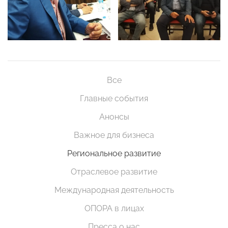
Все
Главные события
Анонсы
Важное для бизнеса
Региональное развитие
Отраслевое развитие
Международная деятельность
ОПОРА в лицах
Пресса о нас