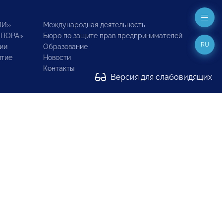
ИИ»
Международная деятельность
ОПОРА»
Бюро по защите прав предпринимателей
RU
ии
Образование
итие
Новости
Контакты
Версия для слабовидящих