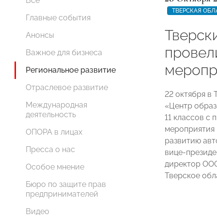
Все
ТВЕРСКАЯ ОБЛ
Главные события
Тверск
Анонсы
провел
Важное для бизнеса
меропр
Региональное развитие
Отраслевое развитие
22 октября в
Международная
«Центр образ
деятельность
11 классов с
мероприятия 
ОПОРА в лицах
развитию ав
Пресса о нас
вице-президе
директор ОО
Особое мнение
Тверское об
Бюро по защите прав
предпринимателей
Видео