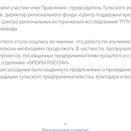
няли участие член Правления - председатель Тульского
в, директор регионального фонда «Центр поддержки пр
 Центра региональных исторических исследований ТГПУ 
раеведы.
углого стола сошлись во мнении, что работу по изучени
егиона необходимо продолжать. В частности, прозвучало
проектов, посвященных предпринимателям прошлого и со
е отделение «ОПОРЫ РОСCИИ».
гам заседания было выдвинуто предложение о проведен
радиции тульского предпринимательства: благодаря и во
Региональное развитие