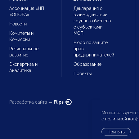
Ассоциация «НП
Декларация о
«ОПОРА»
взаимодействии
крупного бизнеса
Новости
с субъектами
Комитеты и
МСП
Комиссии
Бюро по защите
Региональное
прав
развитие
предпринимателей
Экспертиза и
Образование
Аналитика
Проекты
Разработка сайта —
Flips
Мы используем co
с
политикой конф
Принять