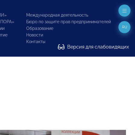
ИИ»
Международная деятельность
ОПОРА»
Бюро по защите прав предпринимателей
RU
ии
Образование
итие
Новости
Контакты
Версия для слабовидящих