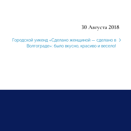
30 Августа 2018
Городской уикенд «Сделано женщиной — сделано в
Волгограде»: было вкусно, красиво и весело!