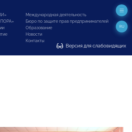
ИИ»
Международная деятельность
ОПОРА»
Бюро по защите прав предпринимателей
RU
ии
Образование
итие
Новости
Контакты
Версия для слабовидящих