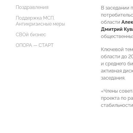
Поздравления
В заседании 
потребитель
Поддержка МСП.
области
Алек
Антикризисные меры
Дмитрий Кув
СВОй бизнес
общественных
ОПОРА — СТАРТ
Ключевой тем
области до 2
и среднего б
активная дис
заседания.
«Члены совет
проекта по р
стабильности