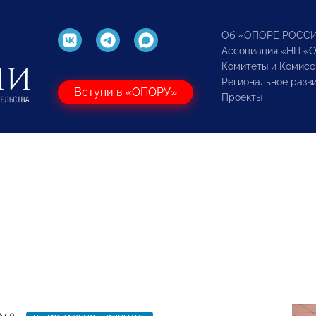
Об «ОПОРЕ РОСС
Ассоциация «НП «
Комитеты и Комисс
Региональное разв
Вступи в «ОПОРУ»
Проекты