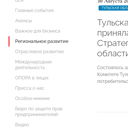
30 Августа 2
Все
ТУЛЬСКАЯ ОБЛ
Главные события
Тульск
Анонсы
принял
Важное для бизнеса
Страте
Региональное развитие
област
Отраслевое развитие
Международная
Состоялось з
деятельность
Комитете Тул
ОПОРА в лицах
потребительс
Пресса о нас
Особое мнение
Бюро по защите прав
предпринимателей
Видео