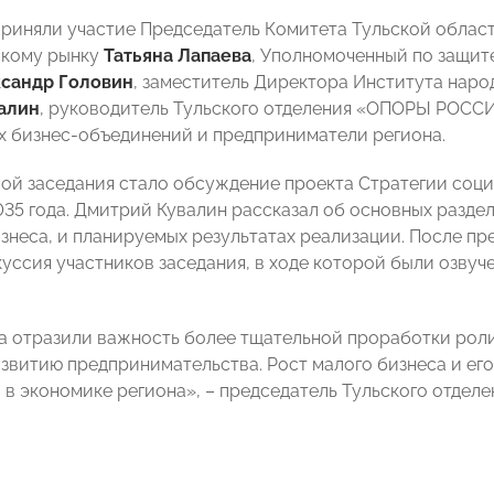
приняли участие Председатель Комитета Тульской облас
скому рынку
Татьяна Лапаева
, Уполномоченный по защит
сандр Головин
, заместитель Директора Института нар
алин
, руководитель Тульского отделения «ОПОРЫ РОС
 бизнес-объединений и предприниматели региона.
ой заседания стало обсуждение проекта Стратегии соци
035 года. Дмитрий Кувалин рассказал об основных разде
изнеса, и планируемых результатах реализации. После пр
куссия участников заседания, в ходе которой были озву
а отразили важность более тщательной проработки роли
азвитию предпринимательства. Рост малого бизнеса и ег
 в экономике региона», – председатель Тульского отде