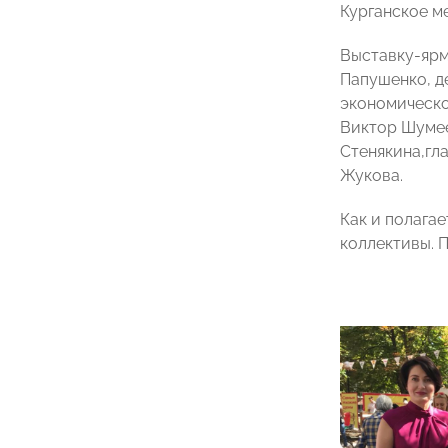
Курганское м
Выставку-ярм
Папушенко, д
экономическо
Виктор Шумее
Стенякина,гл
Жукова.
Как и полага
коллективы. 