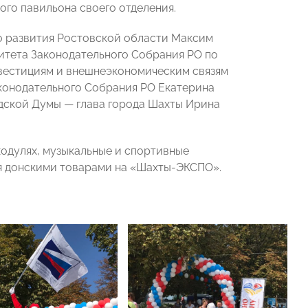
ого павильона своего отделения.
о развития Ростовской области Максим
итета Законодательного Собрания РО по
вестициям и внешнеэкономическим связям
конодательного Собрания РО Екатерина
дской Думы — глава города Шахты Ирина
 ходулях, музыкальные и спортивные
ля донскими товарами на «Шахты-ЭКСПО».