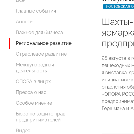
Все
РОСТОВСКАЯ О
Главные события
Шахты-
Анонсы
ярмарк
Важное для бизнеса
предпр
Региональное развитие
Отраслевое развитие
26 августа в 
Международная
пешеходных м
деятельность
я выставка-я
инициативе в
ОПОРА в лицах
отделения о
Пресса о нас
«ОПОРА РОСС
предпринимат
Особое мнение
Гершмана и А
Бюро по защите прав
предпринимателей
Видео