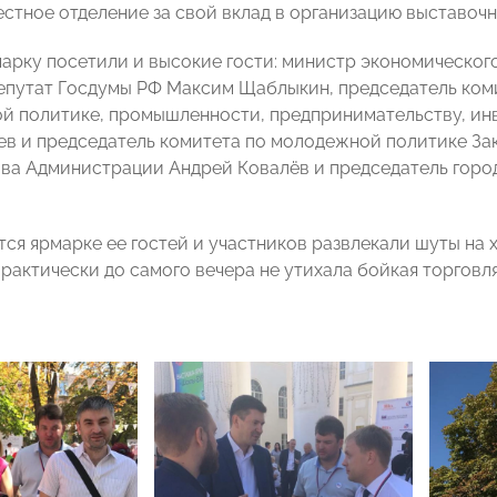
естное отделение за свой вклад в организацию выставочн
арку посетили и высокие гости: министр экономическог
епутат Госдумы РФ Максим Щаблыкин, председатель ком
й политике, промышленности, предпринимательству, ин
в и председатель комитета по молодежной политике За
ава Администрации Андрей Ковалёв и председатель горо
ется ярмарке ее гостей и участников развлекали шуты на
Практически до самого вечера не утихала бойкая торгов