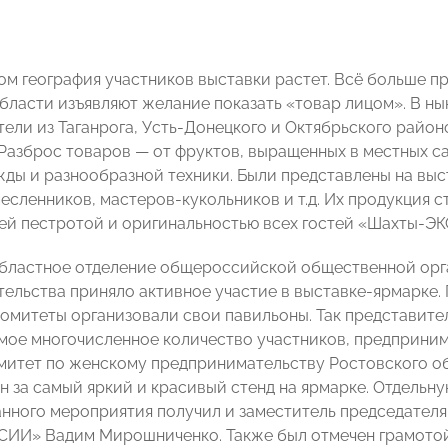
ом география участников выставки растет. Всё больше п
бласти изъявляют желание показать «товар лицом». В ны
ели из Таганрога, Усть-Донецкого и Октябрьского район
. Разброс товаров — от фруктов, выращенных в местных с
жды и разнообразной техники. Были представлены на вы
месленников, мастеров-кукольников и т.д. Их продукция
ей пестротой и оригинальностью всех гостей «Шахты-ЭК
бластное отделение общероссийской общественной орга
ельства приняло активное участие в выставке-ярмарке. 
омитеты организовали свои павильоны. Так представите
амое многочисленное количество участников, предприним
омитет по женскому предпринимательству Ростовского
н за самый яркий и красивый стенд на ярмарке. Отдельну
анного мероприятия получил и заместитель председателя
ИИ» Вадим Мирошниченко. Также был отмечен грамотой