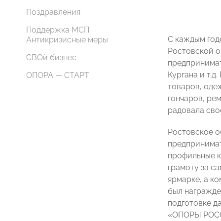
Поздравления
Поддержка МСП.
С каждым год
Антикризисные меры
Ростовской о
СВОй бизнес
предпринимат
Кургана и т.д
ОПОРА — СТАРТ
товаров, оде
гончаров, ре
радовала сво
Ростовское о
предпринимат
профильные к
грамоту за с
ярмарке, а к
был награжде
подготовке д
«ОПОРЫ РОСС