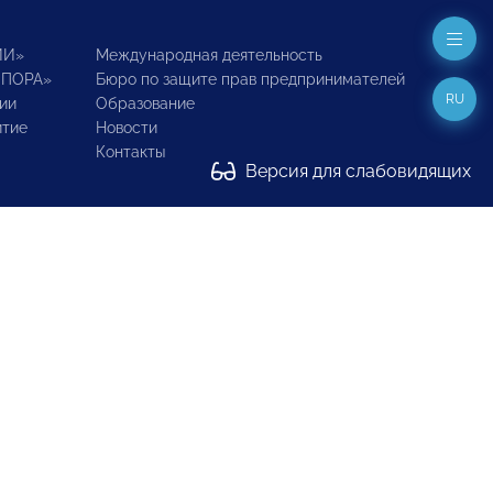
ИИ»
Международная деятельность
ОПОРА»
Бюро по защите прав предпринимателей
RU
ии
Образование
итие
Новости
Контакты
Версия для слабовидящих