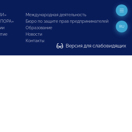
ИИ»
Международная деятельность
ОПОРА»
Бюро по защите прав предпринимателей
RU
ии
Образование
итие
Новости
Контакты
Версия для слабовидящих