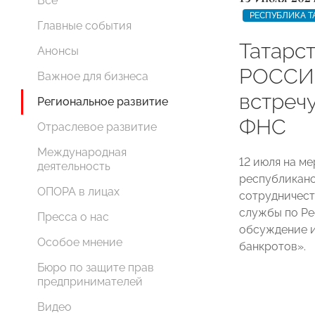
Все
РЕСПУБЛИКА Т
Главные события
Татарс
Анонсы
РОССИИ
Важное для бизнеса
встреч
Региональное развитие
ФНС
Отраслевое развитие
Международная
12 июля на м
деятельность
республикан
ОПОРА в лицах
сотрудничест
службы по Ре
Пресса о нас
обсуждение и
Особое мнение
банкротов».
Бюро по защите прав
предпринимателей
Видео