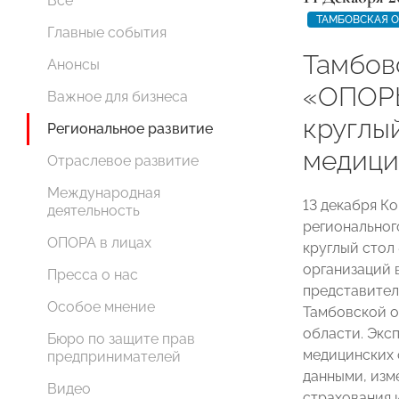
Все
ТАМБОВСКАЯ 
Главные события
Тамбов
Анонсы
«ОПОР
Важное для бизнеса
круглый
Региональное развитие
медици
Отраслевое развитие
Международная
13 декабря К
деятельность
регионально
ОПОРА в лицах
круглый стол
организаций 
Пресса о нас
представител
Особое мнение
Тамбовской о
области. Экс
Бюро по защите прав
медицинских 
предпринимателей
данными, изм
Видео
страхования 