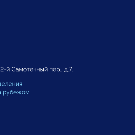
 2-й Самотечный пер., д.7.
деления
а рубежом