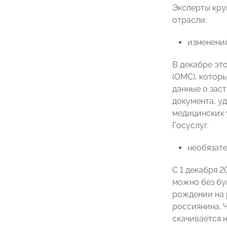
Эксперты кру
отрасли:
изменения
В декабре эт
(ОМС), котор
данные о зас
документа, у
медицинских 
Госуслуг.
необязате
С 1 декабря 
можно без бу
рождении на 
россиянина. 
скачивается 