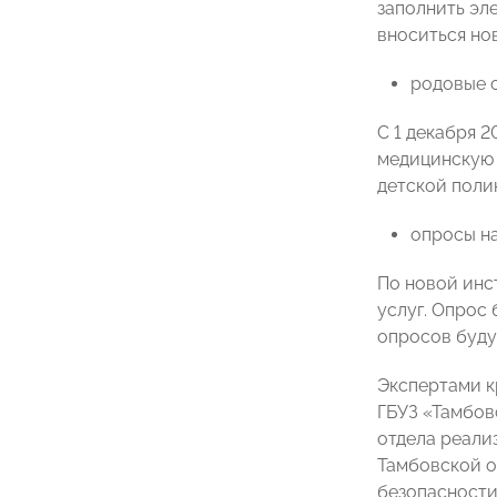
заполнить эл
вноситься но
родовые с
С 1 декабря 
медицинскую 
детской поли
опросы на
По новой инс
услуг. Опрос 
опросов буду
Экспертами к
ГБУЗ «Тамбов
отдела реали
Тамбовской 
безопасности