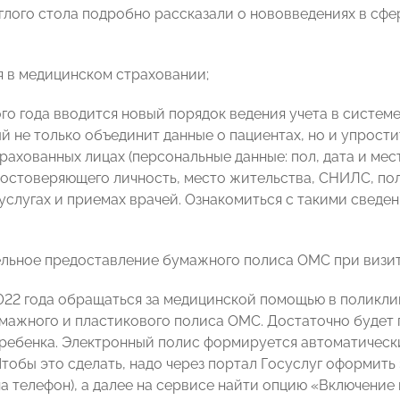
глого стола подробно рассказали о нововведениях в сфе
 в медицинском страховании;
ого года вводится новый порядок ведения учета в систем
ый не только объединит данные о пациентах, но и упрост
трахованных лицах (персональные данные: пол, дата и ме
достоверяющего личность, место жительства, СНИЛС, пол
услугах и приемах врачей. Ознакомиться с такими сведе
льное предоставление бумажного полиса ОМС при визите
2022 года обращаться за медицинской помощью в поликли
мажного и пластикового полиса ОМС. Достаточно будет 
ребенка. Электронный полис формируется автоматическ
Чтобы это сделать, надо через портал Госуслуг оформит
на телефон), а далее на сервисе найти опцию «Включение