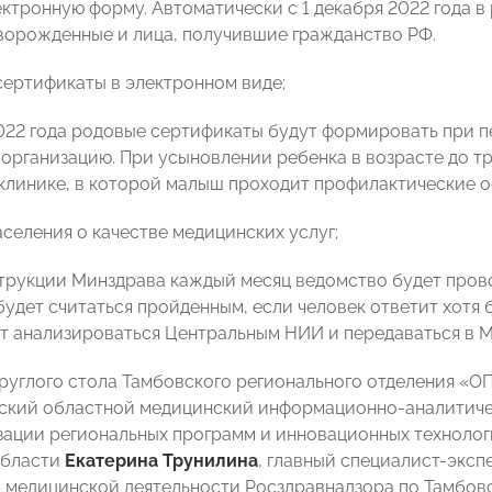
ектронную форму. Автоматически с 1 декабря 2022 года в
ворожденные и лица, получившие гражданство РФ.
ертификаты в электронном виде;
2022 года родовые сертификаты будут формировать при
организацию. При усыновлении ребенка в возрасте до т
клинике, в которой малыш проходит профилактические 
селения о качестве медицинских услуг;
трукции Минздрава каждый месяц ведомство будет пров
будет считаться пройденным, если человек ответит хотя б
т анализироваться Центральным НИИ и передаваться в М
руглого стола Тамбовского регионального отделения 
ский областной медицинский информационно-аналитич
зации региональных программ и инновационных технолог
области
Екатерина Трунилина
, главный специалист-эксп
 медицинской деятельности Росздравнадзора по Тамбов