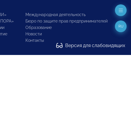
ИИ»
Международная деятельность
ОПОРА»
Бюро по защите прав предпринимателей
RU
ии
Образование
итие
Новости
Контакты
Версия для слабовидящих