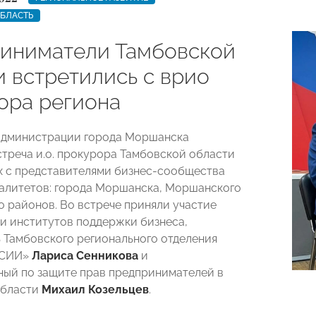
ОБЛАСТЬ
иниматели Тамбовской
и встретились с врио
ора региона
 администрации города Моршанска
стреча и.о. прокурора Тамбовской области
х с представителями бизнес-сообщества
алитетов: города Моршанска, Моршанского
о районов. Во встрече приняли участие
и институтов поддержки бизнеса,
 Тамбовского регионального отделения
ССИИ»
Лариса Сенникова
и
ый по защите прав предпринимателей в
области
Михаил Козельцев
.