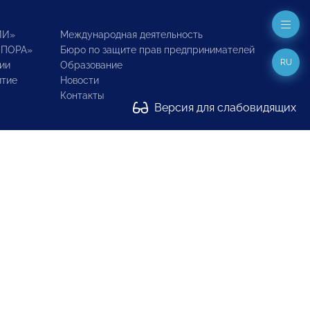
ИИ»
Международная деятельность
ОПОРА»
Бюро по защите прав предпринимателей
RU
ии
Образование
итие
Новости
Контакты
Версия для слабовидящих