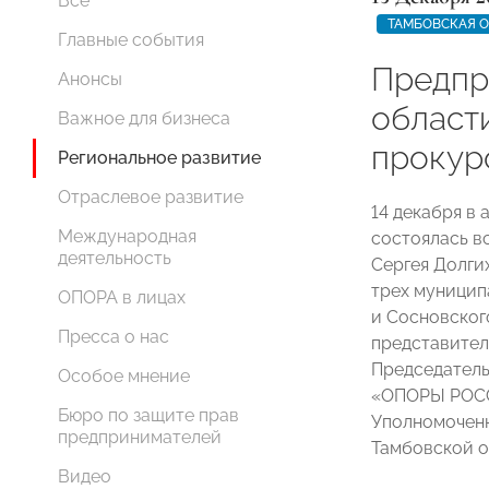
Все
ТАМБОВСКАЯ 
Главные события
Предпр
Анонсы
област
Важное для бизнеса
прокур
Региональное развитие
Отраслевое развитие
14 декабря в
Международная
состоялась в
деятельность
Сергея Долги
трех муницип
ОПОРА в лицах
и Сосновског
Пресса о нас
представител
Председатель
Особое мнение
«ОПОРЫ РО
Бюро по защите прав
Уполномоченн
предпринимателей
Тамбовской 
Видео