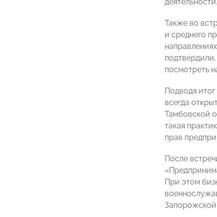
деятельности
Также во вст
и среднего п
направлениях
подтвердили,
посмотреть 
Подводя итог
всегда откры
Тамбовской о
такая практи
прав предпри
После встреч
«Предпринима
При этом биз
военнослужащ
Запорожской 