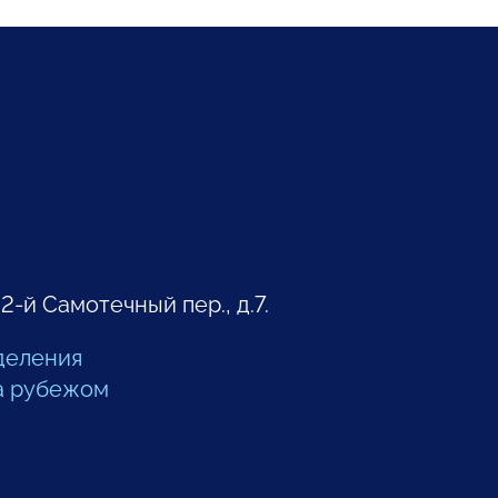
 2-й Самотечный пер., д.7.
деления
а рубежом