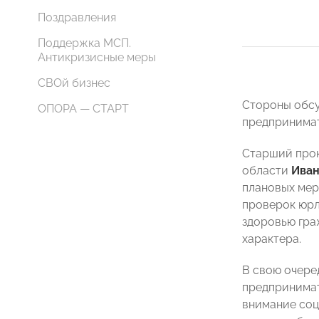
Поздравления
Поддержка МСП.
Антикризисные меры
СВОй бизнес
Стороны обсу
ОПОРА — СТАРТ
предпринимат
Старший прок
области
Иван
плановых мер
проверок юрл
здоровью гра
характера.
В свою очере
предпринима
внимание соц