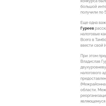
конкурса был
большой инте
получили по 5
Еще одна важ
Гуреев
расска
налоговые ка
Всего в Тамб
ввести свой 
При этом пре
Владислав Гу
двухуровневу
налогового а
предоставлен
(Межрайонна
области, Меж
реорганизаци
являющемуся 