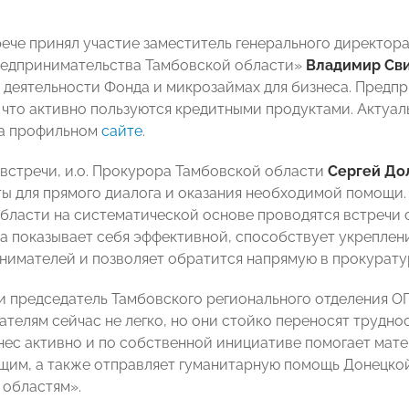
.
рече принял участие заместитель генерального директо
редпринимательства Тамбовской области»
Владимир Св
 деятельности Фонда и микрозаймах для бизнеса. Предп
 что активно пользуются кредитными продуктами. Акту
на профильном
сайте
.
 встречи, и.о. Прокурора Тамбовской области
Сергей До
ты для прямого диалога и оказания необходимой помощи.
бласти на систематической основе проводятся встречи 
ка показывает себя эффективной, способствует укрепле
нимателей и позволяет обратится напрямую в прокурату
и председатель Тамбовского регионального отделения 
телям сейчас не легко, но они стойко переносят труднос
нес активно и по собственной инициативе помогает мат
им, а также отправляет гуманитарную помощь Донецкой
областям».