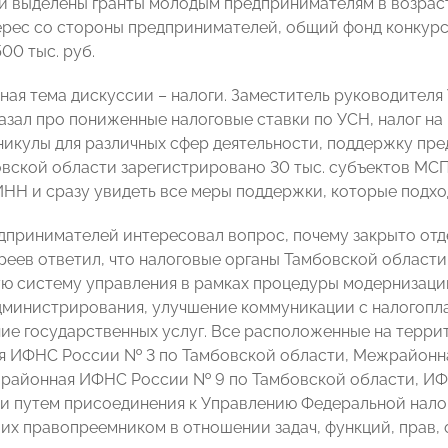
и выделены гранты молодым предпринимателям в возрасте
рес со стороны предпринимателей, общий фонд конкурса 
00 тыс. руб.
ная тема дискуссии – налоги. Заместитель руководител
зал про пониженные налоговые ставки по УСН, налог на
никулы для различных сфер деятельности, поддержку пр
овской области зарегистрировано 30 тыс. субъектов МС
ИНН и сразу увидеть все меры поддержки, которые подхо
дпринимателей интересовал вопрос, почему закрыто от
реев ответил, что налоговые органы Тамбовской области 
ю систему управления в рамках процедуры модернизаци
дминистрирования, улучшение коммуникации с налогопл
ие государственных услуг. Все расположенные на терри
я ИФНС России № 3 по Тамбовской области, Межрайонн
районная ИФНС России № 9 по Тамбовской области, ИФН
и путем присоединения к Управлению Федеральной нало
их правопреемником в отношении задач, функций, прав,