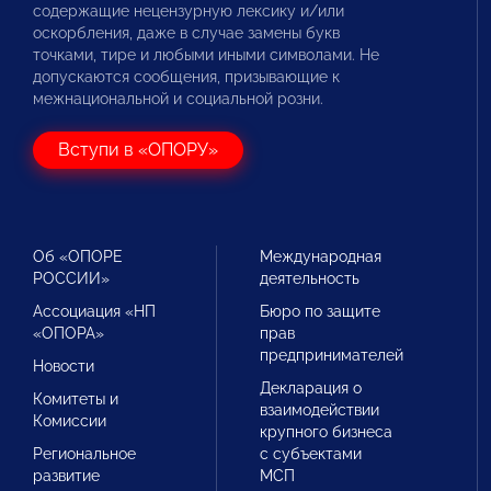
содержащие нецензурную лексику и/или
оскорбления, даже в случае замены букв
точками, тире и любыми иными символами. Не
допускаются сообщения, призывающие к
межнациональной и социальной розни.
Вступи в «ОПОРУ»
Об «ОПОРЕ
Международная
РОССИИ»
деятельность
Ассоциация «НП
Бюро по защите
«ОПОРА»
прав
предпринимателей
Новости
Декларация о
Комитеты и
взаимодействии
Комиссии
крупного бизнеса
Региональное
с субъектами
развитие
МСП