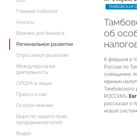
Все
ТАМБОВСКАЯ 
Главные события
Тамбов
Анонсы
об осо
Важное для бизнеса
налого
Региональное развитие
Отраслевое развитие
6 февраля в 
Международная
России по Та
деятельность
совещание, п
единым налог
ОПОРА в лицах
Тамбовского 
Пресса о нас
РОССИИ»
Ев
рассказал о 
Особое мнение
новой систем
Бюро по защите прав
предпринимателей
Видео