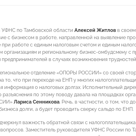
ь УФНС по Тамбовской области
Алексей Житлов
в своем
ие с бизнесом в работе, направленной на выявление пр
 при работе с единым налоговым счетом и единым налог
 организациям и региональному бизнес-омбудсмену с 
 предпринимателей в случаях возникновения трудностей
региональное отделение «ОПОРЫ РОССИИ» со своей сто
на то, что при переходе на ЕНП у многих налогоплательщ
я информация о налоговых долгах. Исполнительный дире
то разъяснения по этому поводу давала на площадках ор
ССИИ»
Лариса Сенникова
. Речь, в частности, о том, что 
бизнеса долги, а будет проводить сверку сальдо по ЕНП.
дчеркнул важность обратной связи с налогоплательщика
вопросов. Заместитель руководителя УФНС России по 