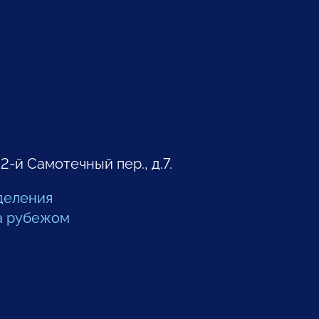
 2-й Самотечный пер., д.7.
деления
а рубежом