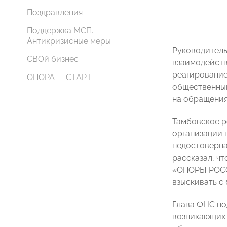
Поздравления
Поддержка МСП.
Антикризисные меры
Руководител
СВОй бизнес
взаимодейств
реагирование
ОПОРА — СТАРТ
общественным
на обращения
Тамбовское 
организации 
недостоверна
рассказал, ч
«ОПОРЫ РО
взыскивать с 
Глава ФНС по
возникающих 