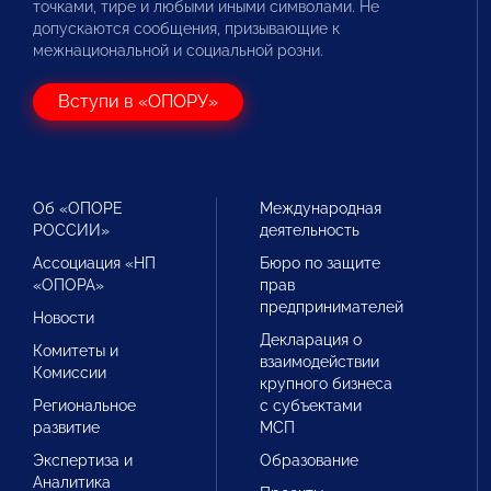
точками, тире и любыми иными символами. Не
допускаются сообщения, призывающие к
межнациональной и социальной розни.
Вступи в «ОПОРУ»
Об «ОПОРЕ
Международная
РОССИИ»
деятельность
Ассоциация «НП
Бюро по защите
«ОПОРА»
прав
предпринимателей
Новости
Декларация о
Комитеты и
взаимодействии
Комиссии
крупного бизнеса
Региональное
с субъектами
развитие
МСП
Экспертиза и
Образование
Аналитика