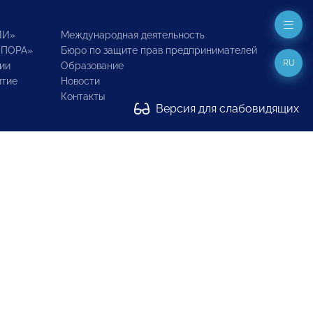
ИИ»
Международная деятельность
ОПОРА»
Бюро по защите прав предпринимателей
RU
ии
Образование
итие
Новости
Контакты
Версия для слабовидящих