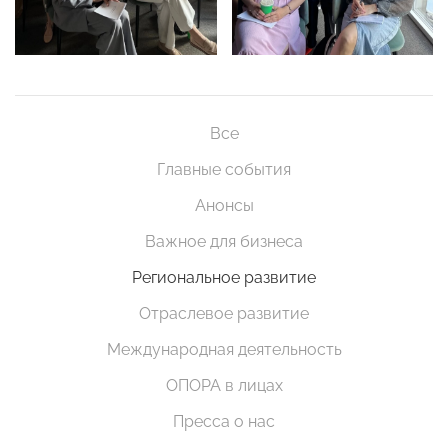
Все
Главные события
Анонсы
Важное для бизнеса
Региональное развитие
Отраслевое развитие
Международная деятельность
ОПОРА в лицах
Пресса о нас