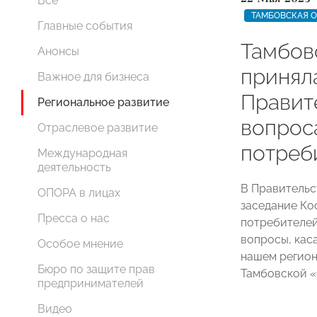
Все
ТАМБОВСКАЯ 
Главные события
Тамбо
Анонсы
принял
Важное для бизнеса
Правит
Региональное развитие
вопрос
Отраслевое развитие
потреб
Международная
деятельность
В Правительс
ОПОРА в лицах
заседание Ко
Пресса о нас
потребителей
вопросы, кас
Особое мнение
нашем регион
Бюро по защите прав
Тамбовской
предпринимателей
Видео