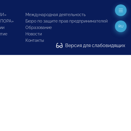
ИИ»
Международная деятельность
ОПОРА»
Бюро по защите прав предпринимателей
RU
ии
Образование
итие
Новости
Контакты
Версия для слабовидящих