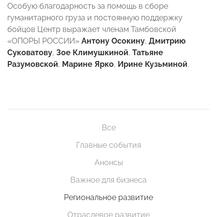
Особую благодарность за помощь в сборе
гуманитарного груза и постоянную поддержку
бойцов Центр выражает членам Тамбовской
«ОПОРЫ РОССИИ»
Антону Осокину
,
Дмитрию
Суковатову
,
Зое Климушкиной
,
Татьяне
Разумовской
,
Марине Ярко
,
Ирине Кузьминой
.
Все
Главные события
Анонсы
Важное для бизнеса
Региональное развитие
Отраслевое развитие