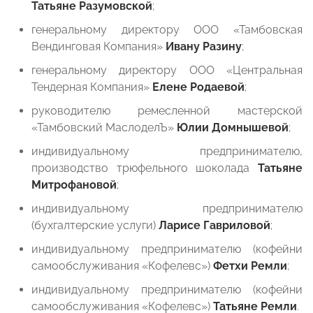
Татьяне Разумовской
;
генеральному директору ООО «Тамбовская
Вендинговая Компания»
Ивану Разину
;
генеральному директору ООО «Центральная
Тендерная Компания»
Елене Родаевой
;
руководителю ремесленной мастерской
«Тамбовский МаслоделЪ»
Юлии Домнышевой
;
индивидуальному предпринимателю,
производство трюфельного шоколада
Татьяне
Митрофановой
;
индивидуальному предпринимателю
(бухгалтерские услуги)
Ларисе Гавриловой
;
индивидуальному предпринимателю (кофейни
самообслуживания «Кофелевс»)
Фетхи Ремли
;
индивидуальному предпринимателю (кофейни
самообслуживания «Кофелевс»)
Татьяне Ремли
.