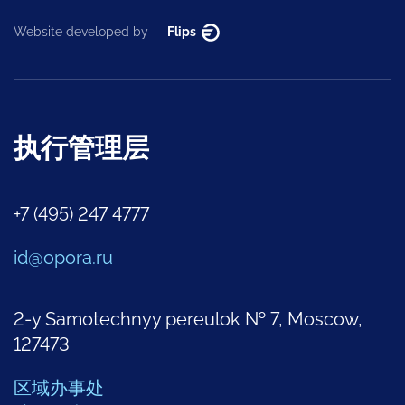
Website developed by —
Flips
执行管理层
+7 (495) 247 4777
id@opora.ru
2-y Samotechnyy pereulok № 7, Moscow,
127473
区域办事处