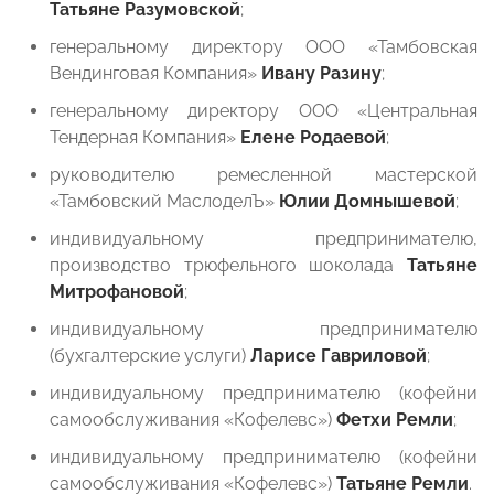
Татьяне Разумовской
;
генеральному директору ООО «Тамбовская
Вендинговая Компания»
Ивану Разину
;
генеральному директору ООО «Центральная
Тендерная Компания»
Елене Родаевой
;
руководителю ремесленной мастерской
«Тамбовский МаслоделЪ»
Юлии Домнышевой
;
индивидуальному предпринимателю,
производство трюфельного шоколада
Татьяне
Митрофановой
;
индивидуальному предпринимателю
(бухгалтерские услуги)
Ларисе Гавриловой
;
индивидуальному предпринимателю (кофейни
самообслуживания «Кофелевс»)
Фетхи Ремли
;
индивидуальному предпринимателю (кофейни
самообслуживания «Кофелевс»)
Татьяне Ремли
.