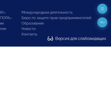
ИИ»
Международная деятельность
ОПОРА»
Бюро по защите прав предпринимателей
RU
ии
Образование
итие
Новости
Контакты
Версия для слабовидящих