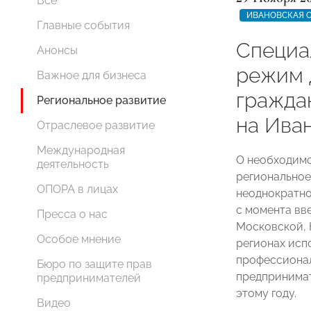
Все
ИВАНОВСКАЯ 
Главные события
Специа
Анонсы
режим 
Важное для бизнеса
гражда
Региональное развитие
на Ива
Отраслевое развитие
Международная
О необходимо
деятельность
регионально
ОПОРА в лицах
неоднократно
с момента вв
Пресса о нас
Московской, 
Особое мнение
регионах исп
профессионал
Бюро по защите прав
предпринимат
предпринимателей
этому году.
Видео