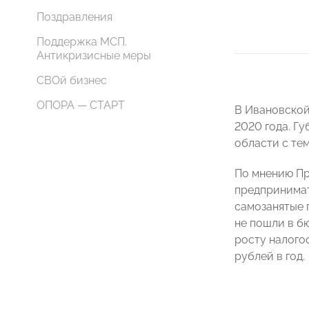
Поздравления
Поддержка МСП.
Антикризисные меры
СВОй бизнес
ОПОРА — СТАРТ
В Ивановской
2020 года. Г
области с те
По мнению П
предпринимат
самозанятые 
не пошли в б
росту налого
рублей в год.