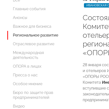
Все
ИВАНОВСКАЯ 
Главные события
Состоя
Анонсы
Комите
Важное для бизнеса
отелье
Региональное развитие
регион
Отраслевое развитие
«ОПОР
Международная
деятельность
28 января со
ОПОРА в лицах
и отельеров 
Пресса о нас
«ОПОРЫ РОСС
Комитета
Ине
Особое мнение
вступившие с 
Бюро по защите прав
законодатель
предпринимателей
предпринимат
Видео