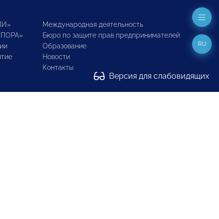
ИИ»
Международная деятельность
ОПОРА»
Бюро по защите прав предпринимателей
RU
ии
Образование
итие
Новости
Контакты
Версия для слабовидящих