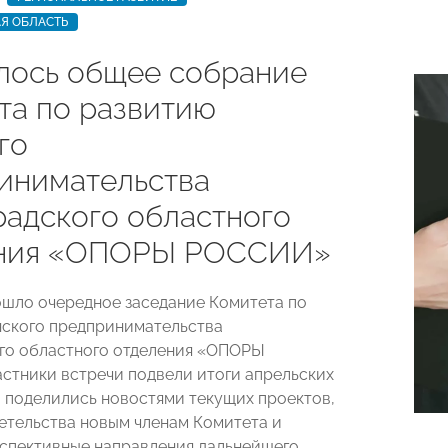
Я ОБЛАСТЬ
лось общее собрание
та по развитию
го
инимательства
радского областного
ения «ОПОРЫ РОССИИ»
ошло очередное заседание Комитета по
ского предпринимательства
го областного отделения «ОПОРЫ
стники встречи подвели итоги апрельских
 поделились новостями текущих проектов,
етельства новым членам Комитета и
спективные направления дальнейшего