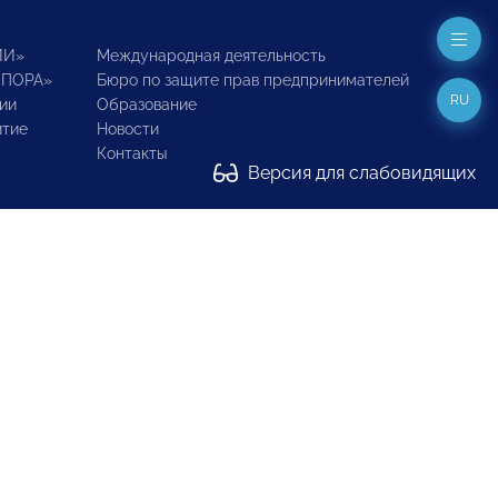
ИИ»
Международная деятельность
ОПОРА»
Бюро по защите прав предпринимателей
RU
ии
Образование
итие
Новости
Контакты
Версия для слабовидящих