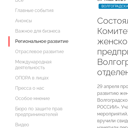
Все
ВОЛГОГРАДСКА
Главные события
Состоя
Анонсы
Комите
Важное для бизнеса
женско
Региональное развитие
предпр
Отраслевое развитие
Волгог
Международная
деятельность
отдел
ОПОРА в лицах
29 апреля пр
Пресса о нас
развитию жен
Особое мнение
Волгоградско
РОССИИ». Уча
Бюро по защите прав
мероприятий,
предпринимателей
вручили свид
Видео
наметили пер