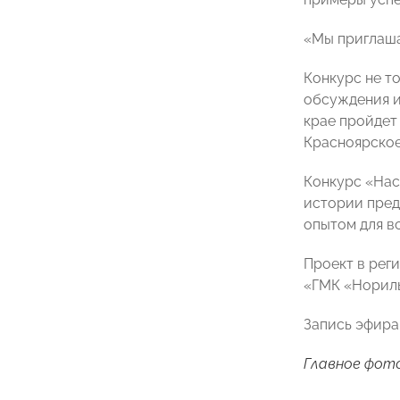
«Мы приглаша
Конкурс не т
обсуждения и
крае пройдет
Красноярско
Конкурс «Нас
истории пред
опытом для в
Проект в рег
«ГМК «Нориль
Запись эфира
Главное фото: