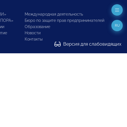
ИИ»
Международная деятельность
ОПОРА»
Бюро по защите прав предпринимателей
RU
ии
Образование
итие
Новости
Контакты
Версия для слабовидящих