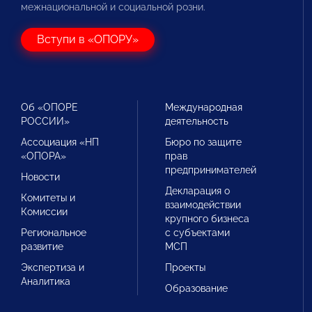
межнациональной и социальной розни.
Вступи в «ОПОРУ»
Об «ОПОРЕ
Международная
РОССИИ»
деятельность
Ассоциация «НП
Бюро по защите
«ОПОРА»
прав
предпринимателей
Новости
Декларация о
Комитеты и
взаимодействии
Комиссии
крупного бизнеса
Региональное
с субъектами
развитие
МСП
Экспертиза и
Проекты
Аналитика
Образование