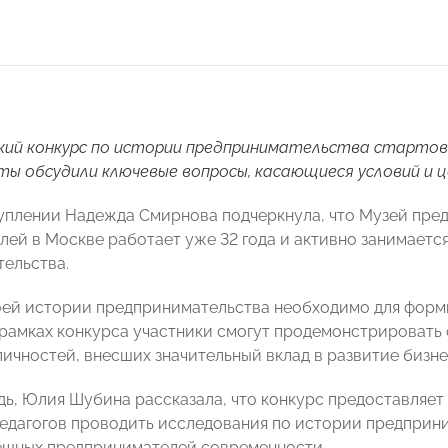
ский конкурс по истории предпринимательства стартовал
ты обсудили ключевые вопросы, касающиеся условий и ц
уплении Надежда Смирнова подчеркнула, что Музей пре
лей в Москве работает уже 32 года и активно занимает
ельства.
оей истории предпринимательства необходимо для форм
 рамках конкурса участники смогут продемонстрировать
ичностей, внесших значительный вклад в развитие бизне
дь, Юлия Шубина рассказала, что конкурс предоставляет
педагогов проводить исследования по истории предприн
ешных предпринимателей современности.