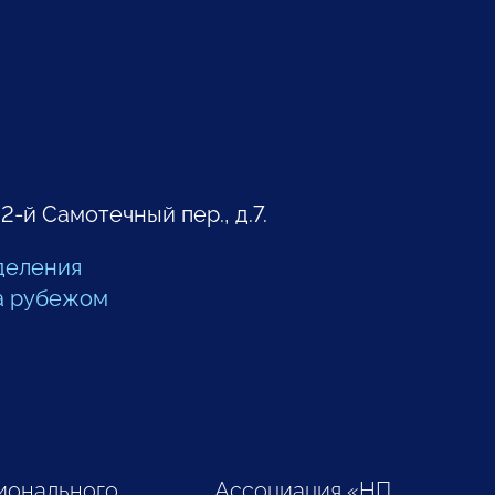
 2-й Самотечный пер., д.7.
деления
а рубежом
ионального
Ассоциация «НП