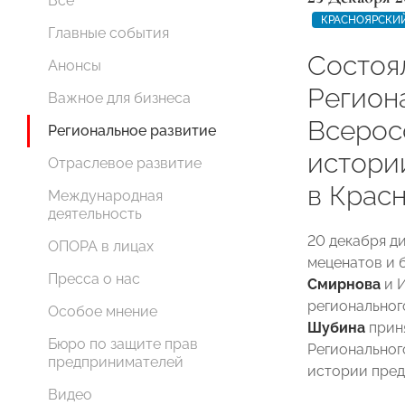
Все
КРАСНОЯРСКИЙ
Главные события
Состоя
Анонсы
Региона
Важное для бизнеса
Всерос
Региональное развитие
истори
Отраслевое развитие
в Крас
Международная
деятельность
20 декабря д
ОПОРА в лицах
меценатов и 
Пресса о нас
Смирнова
и 
регионально
Особое мнение
Шубина
приня
Бюро по защите прав
Региональног
предпринимателей
истории пред
Видео