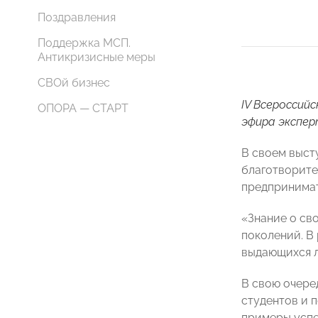
Поздравления
Поддержка МСП.
Антикризисные меры
СВОй бизнес
IV Всероссий
ОПОРА — СТАРТ
эфира экспер
В своем выст
благотворите
предпринимат
«Знание о св
поколений. В
выдающихся л
В свою очере
студентов и 
примеры усп