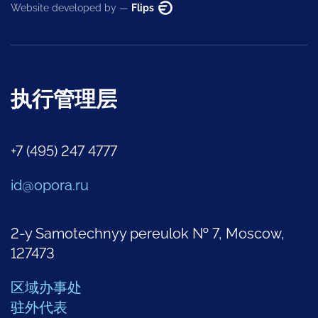
Website developed by —
Flips
执行管理层
+7 (495) 247 4777
id@opora.ru
2-y Samotechnyy pereulok № 7, Moscow,
127473
区域办事处
驻外代表