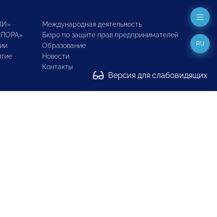
ИИ»
Международная деятельность
ОПОРА»
Бюро по защите прав предпринимателей
RU
ии
Образование
итие
Новости
Контакты
Версия для слабовидящих