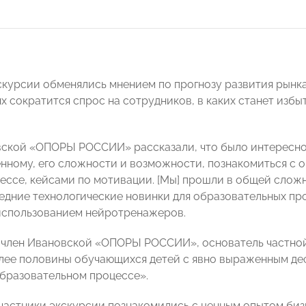
скурсии обменялись мнением по прогнозу развития рынка
х сократится спрос на сотрудников, в каких станет избы
ской «ОПОРЫ РОССИИ» рассказали, что было интересно 
енному, его сложности и возможности, познакомиться с 
ессе, кейсами по мотивации. [Мы] прошли в общей сложн
едние технологические новинки для образовательных пр
использованием нейротренажеров.
 член Ивановской «ОПОРЫ РОССИИ», основатель частно
олее половины обучающихся детей с явно выраженным д
образовательном процессе».
участники экскурсии познакомились с ценным опытом бизн