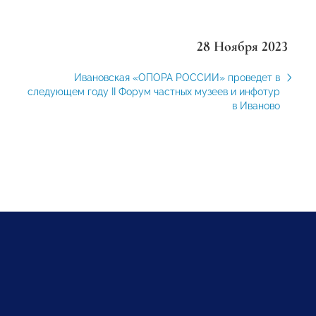
28 Ноября 2023
Ивановская «ОПОРА РОССИИ» проведет в
следующем году II Форум частных музеев и инфотур
в Иваново