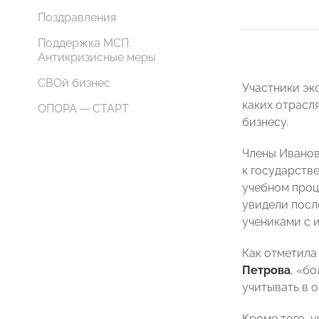
Поздравления
Поддержка МСП.
Антикризисные меры
СВОй бизнес
Участники эк
каких отрасля
ОПОРА — СТАРТ
бизнесу.
Члены Иванов
к государств
учебном проц
увидели посл
учениками с 
Как отметила
Петрова
, «б
учитывать в 
Кроме того, 