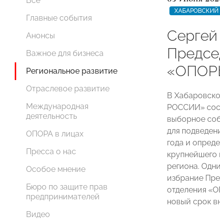
Все
ХАБАРОВСКИЙ 
Главные события
Сергей
Анонсы
Предсе
Важное для бизнеса
«ОПОР
Региональное развитие
Отраслевое развитие
В Хабаровск
Международная
РОССИИ» сос
деятельность
выборное соб
для подведен
ОПОРА в лицах
года и опред
Пресса о нас
крупнейшего 
региона. Одн
Особое мнение
избрание Пре
Бюро по защите прав
отделения «О
предпринимателей
новый срок в
Видео