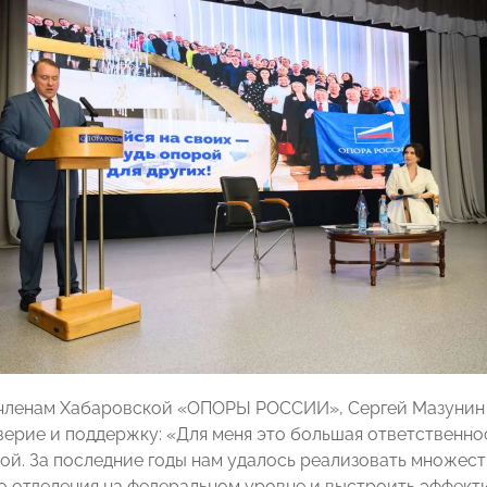
членам Хабаровской «ОПОРЫ РОССИИ», Сергей Мазунин 
верие и поддержку: «Для меня это большая ответственно
ой. За последние годы нам удалось реализовать множест
о отделения на федеральном уровне и выстроить эффект