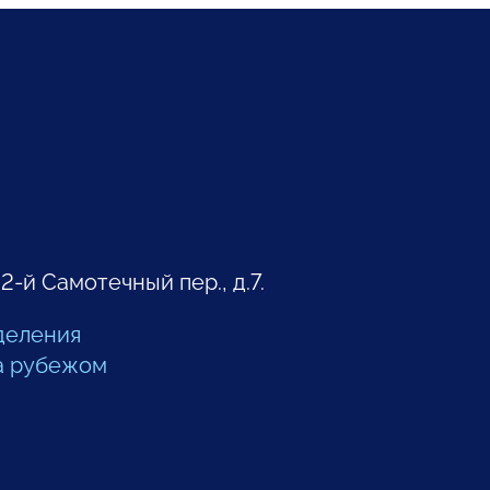
 2-й Самотечный пер., д.7.
деления
а рубежом