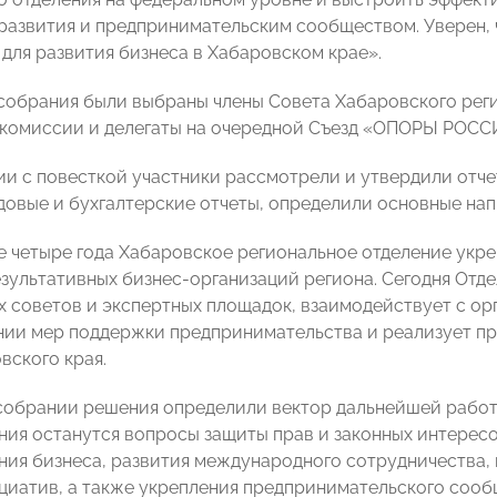
развития и предпринимательским сообществом. Уверен, ч
для развития бизнеса в Хабаровском крае».
 собрания были выбраны члены Совета Хабаровского рег
комиссии и делегаты на очередной Съезд «ОПОРЫ РОСС
ии с повесткой участники рассмотрели и утвердили отче
одовые и бухгалтерские отчеты, определили основные на
 четыре года Хабаровское региональное отделение укре
езультативных бизнес-организаций региона. Сегодня Отд
 советов и экспертных площадок, взаимодействует с орг
ии мер поддержки предпринимательства и реализует пр
вского края.
собрании решения определили вектор дальнейшей работ
ния останутся вопросы защиты прав и законных интере
ния бизнеса, развития международного сотрудничества,
циатив, а также укрепления предпринимательского сооб