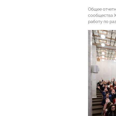
Общее отчетн
сообщества Х
работу по ра