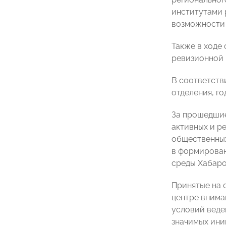
институтами 
возможности 
Также в ходе
ревизионной 
В соответств
отделения, г
За прошедшие
активных и р
общественных
в формирован
среды Хабаро
Принятые на 
центре внима
условий веде
значимых ини