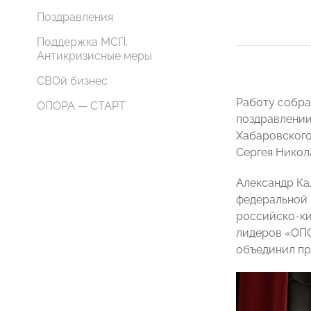
Поздравления
Поддержка МСП.
Антикризисные меры
СВОй бизнес
Работу собр
ОПОРА — СТАРТ
поздравлении
Хабаровского
Сергея Никол
Александр Ка
федеральной 
российско-ки
лидеров «ОПО
объединил пр