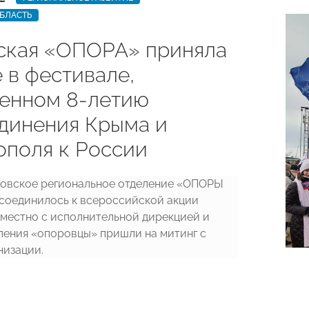
БЛАСТЬ
ская «ОПОРА» приняла
 в фестивале,
енном 8-летию
динения Крыма и
ополя к России
товское региональное отделение «ОПОРЫ
оединилось к всероссийской акции
местно с исполнительной дирекцией и
ления «опоровцы» пришли на митинг с
низации.