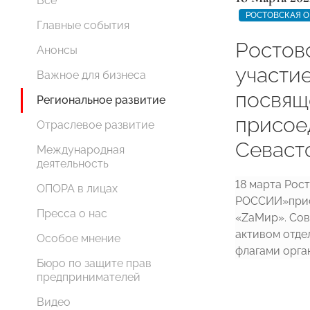
Все
РОСТОВСКАЯ О
Главные события
Ростов
Анонсы
участие
Важное для бизнеса
посвящ
Региональное развитие
присое
Отраслевое развитие
Севаст
Международная
деятельность
18 марта Рос
ОПОРА в лицах
РОССИИ»прис
Пресса о нас
«ZаМир». Сов
активом отде
Особое мнение
флагами орга
Бюро по защите прав
предпринимателей
Видео