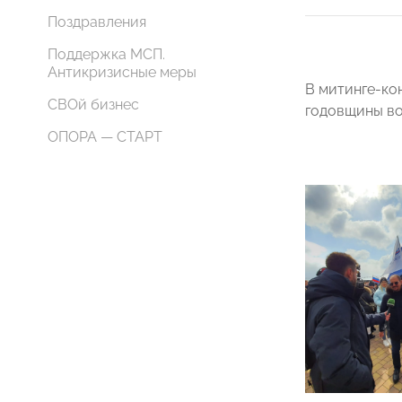
Поздравления
Поддержка МСП.
Антикризисные меры
В митинге-ко
СВОй бизнес
годовщины во
ОПОРА — СТАРТ