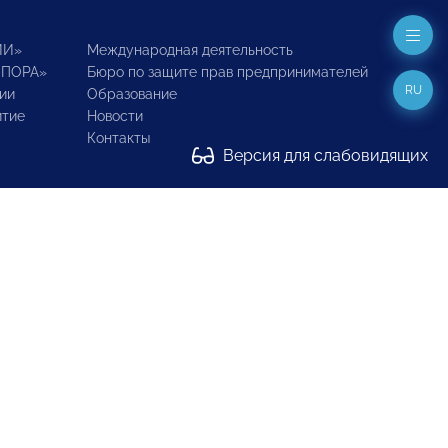
ИИ»
Международная деятельность
ОПОРА»
Бюро по защите прав предпринимателей
RU
ии
Образование
итие
Новости
Контакты
Версия для слабовидящих