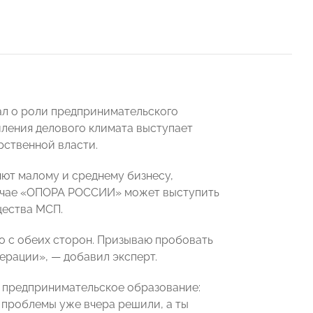
ал о роли предпринимательского
иления делового климата выступает
рственной власти.
яют малому и среднему бизнесу,
лучае «ОПОРА РОССИИ» может выступить
щества МСП.
о с обеих сторон. Призываю пробовать
ерации», — добавил эксперт.
 предпринимательское образование:
 проблемы уже вчера решили, а ты