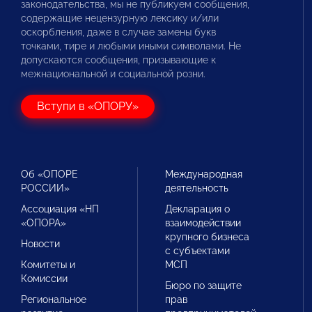
законодательства, мы не публикуем сообщения,
содержащие нецензурную лексику и/или
оскорбления, даже в случае замены букв
точками, тире и любыми иными символами. Не
допускаются сообщения, призывающие к
межнациональной и социальной розни.
Вступи в «ОПОРУ»
Об «ОПОРЕ
Международная
РОССИИ»
деятельность
Ассоциация «НП
Декларация о
«ОПОРА»
взаимодействии
крупного бизнеса
Новости
с субъектами
Комитеты и
МСП
Комиссии
Бюро по защите
Региональное
прав