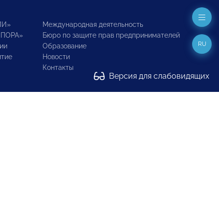
ИИ»
Международная деятельность
ОПОРА»
Бюро по защите прав предпринимателей
RU
ии
Образование
итие
Новости
Контакты
Версия для слабовидящих