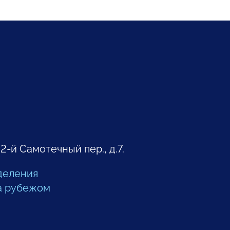
 2-й Самотечный пер., д.7.
деления
а рубежом