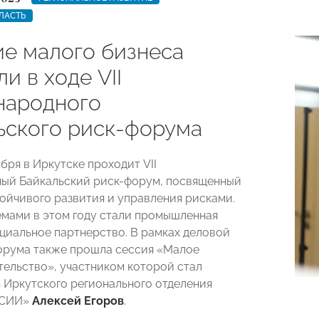
ЛАСТЬ
ие малого бизнеса
и в ходе VII
ародного
ьского риск-форума
ября в Иркутске проходит VII
ый Байкальский риск-форум, посвященный
ойчивого развития и управления рисками.
мами в этом году стали промышленная
оциальное партнерство. В рамках деловой
орума также прошла сессия «Малое
ельство», участником которой стал
 Иркутского регионального отделения
ССИИ»
Алексей Егоров
.