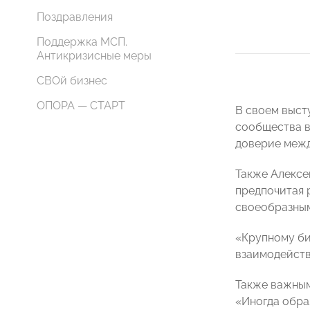
Поздравления
Поддержка МСП.
Антикризисные меры
СВОй бизнес
ОПОРА — СТАРТ
В своем выст
сообщества в
доверие межд
Также Алексе
предпочитая 
своеобразным
«Крупному би
взаимодейств
Также важным
«Иногда обра