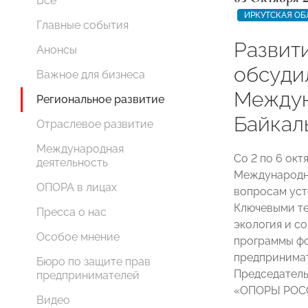
Все
ИРКУТСКАЯ ОБ
Главные события
Развит
Анонсы
обсудил
Важное для бизнеса
Междун
Региональное развитие
Байкал
Отраслевое развитие
Международная
Со 2 по 6 окт
деятельность
Международн
ОПОРА в лицах
вопросам уст
Ключевыми те
Пресса о нас
экология и с
Особое мнение
программы ф
предпринимат
Бюро по защите прав
Председатель
предпринимателей
«ОПОРЫ РО
Видео