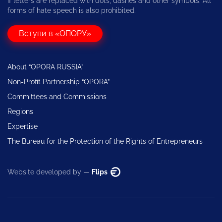
if letters are replaced with dots, dashes and other symbols. All
forms of hate speech is also prohibited.
Вступи в «ОПОРУ»
About “OPORA RUSSIA”
Non-Profit Partnership “OPORA”
Committees and Commissions
Regions
Expertise
The Bureau for the Protection of the Rights of Entrepreneurs
Website developed by —
Flips