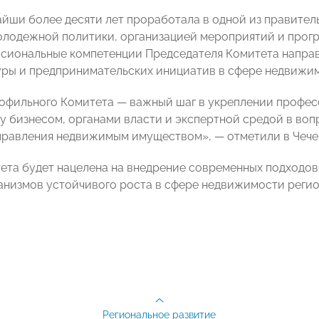
йши более десяти лет проработала в одной из правитель
лодежной политики, организацией мероприятий и прог
сиональные компетенции Председателя Комитета напра
ры и предпринимательских инициатив в сфере недвижим
офильного Комитета — важный шаг в укреплении профе
у бизнесом, органами власти и экспертной средой в во
правления недвижимым имуществом», — отметили в Чеч
ета будет нацелена на внедрение современных подходов
анизмов устойчивого роста в сфере недвижимости регио
Региональное развитие