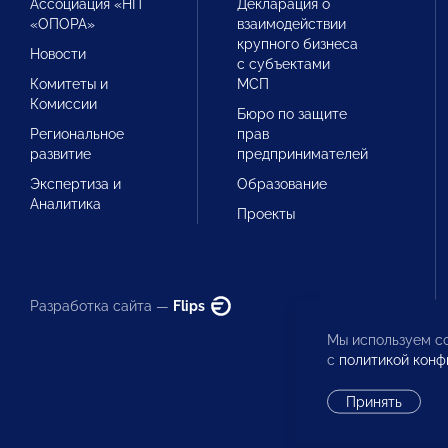
Ассоциация «НП
Декларация о
«ОПОРА»
взаимодействии
крупного бизнеса
Новости
с субъектами
Комитеты и
МСП
Комиссии
Бюро по защите
Региональное
прав
развитие
предпринимателей
Экспертиза и
Образование
Аналитика
Проекты
Разработка сайта —
Flips
Мы используем co
с
политикой конф
Принять