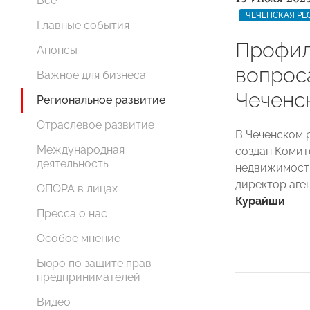
Все
ЧЕЧЕНСКАЯ РЕ
Главные события
Профил
Анонсы
вопрос
Важное для бизнеса
Чечен
Региональное развитие
Отраслевое развитие
В Чеченском
Международная
создан Комит
деятельность
недвижимость
директор аг
ОПОРА в лицах
Курайши
.
Пресса о нас
Особое мнение
Бюро по защите прав
предпринимателей
Видео