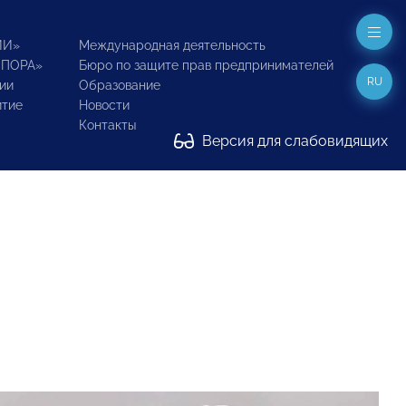
ИИ»
Международная деятельность
ОПОРА»
Бюро по защите прав предпринимателей
RU
ии
Образование
итие
Новости
Контакты
Версия для слабовидящих