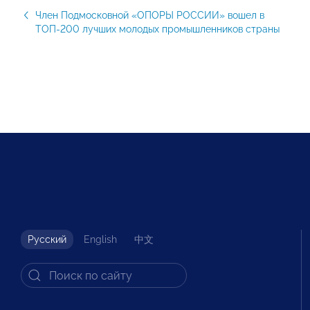
Член Подмосковной «ОПОРЫ РОССИИ» вошел в
ТОП-200 лучших молодых промышленников страны
Русский
English
中文