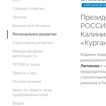
Все
КУРГАНСКАЯ О
Главные события
Презид
Анонсы
РОССИИ
Важное для бизнеса
Калини
Региональное развитие
«Курга
Отраслевое развитие
Международная
Издание пода
деятельность
регионально
ОПОРА в лицах
Лютикова
и ч
председатель
Пресса о нас
строительной
Особое мнение
регионов в Р
Бюро по защите прав
предпринимателей
Видео