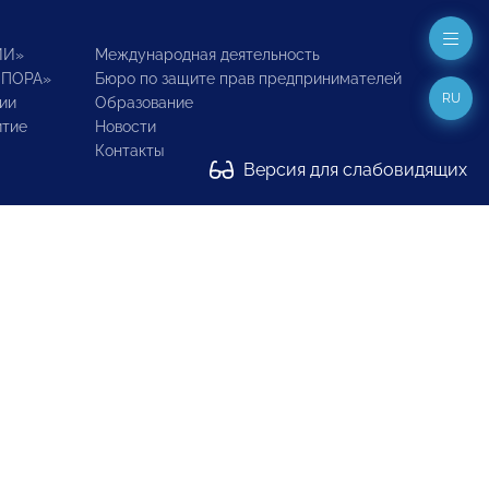
ИИ»
Международная деятельность
ОПОРА»
Бюро по защите прав предпринимателей
RU
ии
Образование
итие
Новости
Контакты
Версия для слабовидящих