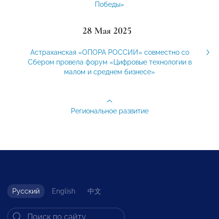
Победы»
28 Мая 2025
Астраханская «ОПОРА РОССИИ» совместно со
Сбером провела форум «Цифровые технологии в
малом и среднем бизнесе»
Региональное развитие
Русский
English
中文