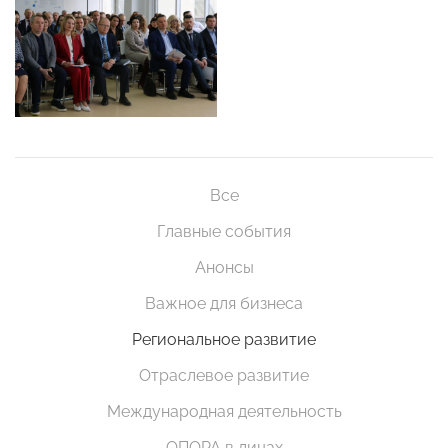
Все
Главные события
Анонсы
Важное для бизнеса
Региональное развитие
Отраслевое развитие
Международная деятельность
ОПОРА в лицах